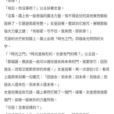
「哇呀！」
「母后，你沒事吧？」公主扶著女皇。
「沒事，牆上有一股很強的魔法力量，怪不得這兒的其他東西都給
毀掉了，它還是那麼完整。」女皇說著，嘗試向它施咒，解開那股
強大力量之謎：「有秘密，守不住，我來問，即拆穿！」
咒語的光芒射到牆上，牆上出現「時光之門」四個金光閃閃的大
字。
「『時光之門』?時光是無形的，也會有門的嗎？」公主說。
「那幅牆，應該是一扇可以通往過去與未來的門，我要穿它，回到
過去，改寫艾妮斯悲慘的命運。」女皇說著，再一次游近1它，看見
上面原來刻著一句魔咒：「回過去，到未來；回未來，到過去；到
過去人還未在，到未來人還未來。」
女皇唸著這些咒語，牆上果然打開了一個門。
接著，女皇想穿過那
個門，卻被一股無形的力量所阻。
「可惡！怎會這樣的？」