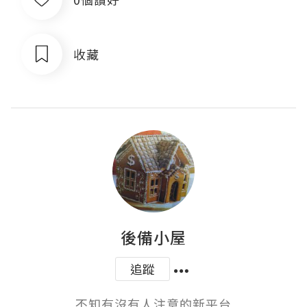
收藏
後備小屋
追蹤
不知有沒有人注意的新平台