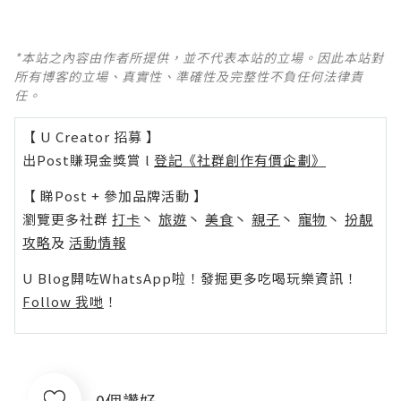
*本站之內容由作者所提供，並不代表本站的立場。因此本站對
所有博客的立場、真實性、準確性及完整性不負任何法律責
任。
【 U Creator 招募 】
出Post賺現金獎賞 l
登記《社群創作有價企劃》
【 睇Post + 參加品牌活動 】
瀏覽更多社群
打卡
丶
旅遊
丶
美食
丶
親子
丶
寵物
丶
扮靚
攻略
及
活動情報
U Blog開咗WhatsApp啦！發掘更多吃喝玩樂資訊！
Follow 我哋
！
0個讚好