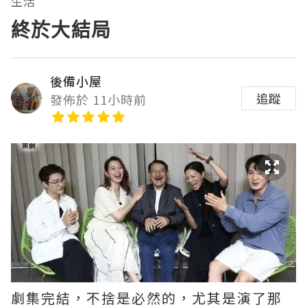
生活
終於大結局
後備小屋
追蹤
發佈於 11小時前
劇集完結，不捨是必然的，尤其是演了那