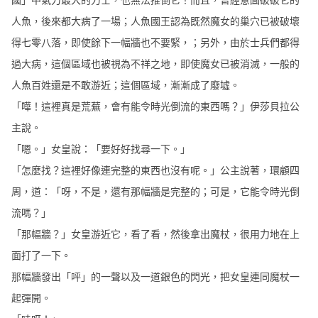
國」中氣力最大的力士，也無法推倒它！而且，曾經意圖破破它的
人魚，後來都大病了一場；人魚國王認為既然魔女的巢穴已被破壞
得七零八落，即使餘下一幅牆也不要緊，；另外，由於士兵們都得
過大病，這個區域也被視為不祥之地，即使魔女已被消滅，一般的
人魚百姓還是不敢游近；這個區域，漸漸成了廢墟。
「嘩！這裡真是荒蕪，會有能令時光倒流的東西嗎？」伊莎貝拉公
主說。
「嗯。」女皇說：「要好好找尋一下。」
「怎麼找？這裡好像連完整的東西也沒有呢。」公主說著，環顧四
周，道：「呀，不是，還有那幅牆是完整的；可是，它能令時光倒
流嗎？」
「那幅牆？」女皇游近它，看了看，然後拿出魔杖，很用力地在上
面打了一下。
那幅牆發出「呯」的一聲以及一道銀色的閃光，把女皇連同魔杖一
起彈開。