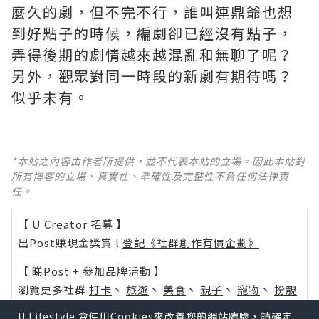
麼久的劇，但不完不行，誰叫連鼎爺也想
到好點子的時候，編劇卻已經沒有點子，
弄得後期的劇情越來越混亂和無聊了呢？ ​​​
另外，觀眾對同一時段的新劇有期待嗎？
似乎未有。
*本站之內容由作者所提供，並不代表本站的立場。因此本站對
所有博客的立場、真實性、準確性及完整性不負任何法律責
任。
【 U Creator 招募 】
出Post賺現金獎賞 l
登記《社群創作有價企劃》
【 睇Post + 參加品牌活動 】
瀏覽更多社群
打卡
丶
旅遊
丶
美食
丶
親子
丶
寵物
丶
扮靚
攻略
及
活動情報
U Lifestyle 會使用Cookies來改善您的網站體驗，請確定