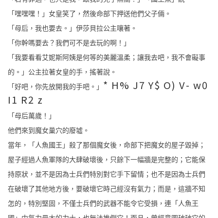
「嘿嘿嘿！」女皇笑了，然後命部下押送他們父子倆。
「母后，我也要去。」伊莎貝拉公主嚷著。
「你幹嗎要去？我們可不是去玩的啊！」
「我要看看艾妮斯阿姨是何等的美麗溫柔；讓我去吧，我不會礙事
的。」公主拉著女皇的手，搖著說。
* H% J7 Y$ O) V- w0
「好吧，你先放開我的手吧。」
I1 R2 z
「母后萬歲！」
他們來到魔女巢穴的廢墟。
當年，「人魚國王」殺了那個魔女後，命部下把魔女的屋子毀掉；
屋子經過人魚軍隊的大肆破壞後，只餘下一幅牆是完整的；它能保
持原狀，並不是因為士兵們特別對它手下留情；也不是因為士兵們
在破壞了其他地方後，要破壞它時己經沒有氣力；而是，這牆不知
怎的，特別堅固，不僅士兵們的武器不能令它受損，連「人魚王