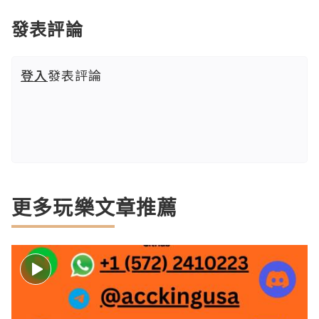
發表評論
登入
發表評論
更多玩樂文章推薦