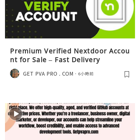
Premium Verified Nextdoor Accou
nt for Sale – Fast Delivery
GET PVA PRO . COM
6小時前