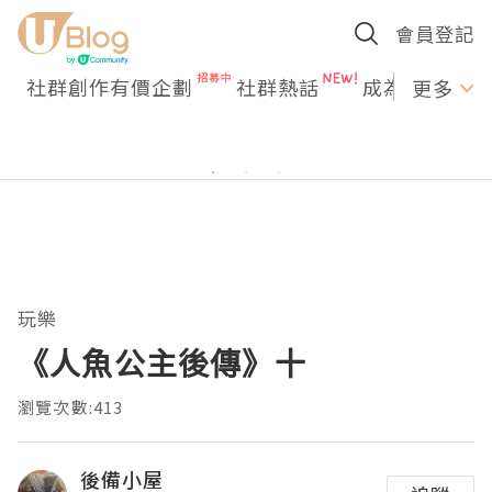
會員登記
社群創作有價企劃
社群熱話
成為U Creato
更多
玩樂
《人魚公主後傳》十
瀏覽次數:413
後備小屋