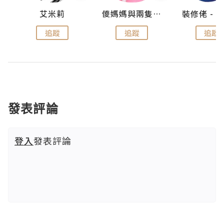
點滴
艾米莉
儍媽媽與兩隻小魔怪之家
追蹤
追蹤
追蹤
發表評論
登入
發表評論