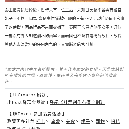
泰王把貴妃廢掉後，暫時只有一位王后，未知日反會不會再有後宮
妃子。不過，因為"廢妃事件"而被革職的人有不少；最近又有王宮寢
室的侍衛，因為行為不當而被捕了！泰國王宮最近並不安寧，好似
一部沒有外人知道劇本的內容，而泰國也不會有電視台敢拍，敢找
其他人去演當中的任何角色的，真實版本的宮鬥劇。
*本站之內容由作者所提供，並不代表本站的立場。因此本站對
所有博客的立場、真實性、準確性及完整性不負任何法律責
任。
【 U Creator 招募 】
出Post賺現金獎賞 l
登記《社群創作有價企劃》
【 睇Post + 參加品牌活動 】
瀏覽更多社群
打卡
丶
旅遊
丶
美食
丶
親子
丶
寵物
丶
扮靚
攻略
及
活動情報