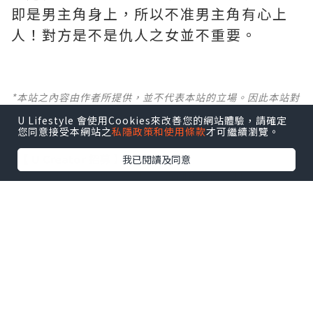
即是男主角身上，所以不准男主角有心上
人！對方是不是仇人之女並不重要。
*本站之內容由作者所提供，並不代表本站的立場。因此本站對
所有博客的立場、真實性、準確性及完整性不負任何法律責
U Lifestyle 會使用Cookies來改善您的網站體驗，請確定
任。
您同意接受本網站之
私隱政策和使用條款
才可繼續瀏覽。
【 U Creator 招募 】
我已閱讀及同意
出Post賺現金獎賞 l
登記《社群創作有價企劃》
【 睇Post + 參加品牌活動 】
瀏覽更多社群
打卡
丶
旅遊
丶
美食
丶
親子
丶
寵物
丶
扮靚
攻略
及
活動情報
U Blog開咗WhatsApp啦！發掘更多吃喝玩樂資訊！
Follow 我哋
！