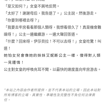
「是又如何？」女皇不屑地反問。
「太好了！謝謝母后，我告退了。」公主說，然後游走。
「你要到哪裡去呀？」
「我要去牢房看看那個人類呀，我想看很久了！真是機會難
達呀！」公主一邊繼續游，一邊大聲回答道。
「什麼？回來呀，伊莎貝拉！不可以去呀！」女皇吃驚！叫
道！
她怕女兒會像她的妹妹艾妮斯公主一樣，傻得對人類
一見鍾情！
公主對女皇的呼喚充耳不聞，以最快的速度直向牢房游去。
*本站之內容由作者所提供，並不代表本站的立場。因此本站對
所有博客的立場、真實性、準確性及完整性不負任何法律責
任。