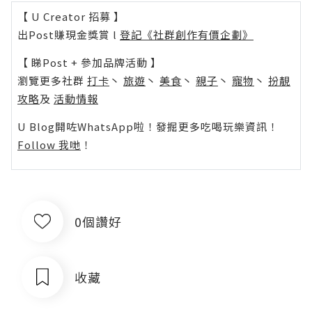
【 U Creator 招募 】
出Post賺現金獎賞 l
登記《社群創作有價企劃》
【 睇Post + 參加品牌活動 】
瀏覽更多社群
打卡
丶
旅遊
丶
美食
丶
親子
丶
寵物
丶
扮靚
攻略
及
活動情報
U Blog開咗WhatsApp啦！發掘更多吃喝玩樂資訊！
Follow 我哋
！
0個讚好
收藏