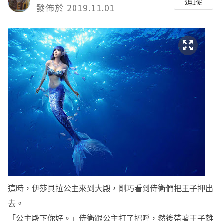
追蹤
發佈於 2019.11.01
這時，伊莎貝拉公主來到大殿，剛巧看到侍衛們把王子押出
去。
「公主殿下你好。」侍衛跟公主打了招呼，然後帶著王子離