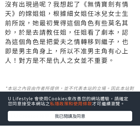
沒有出現過呢？我想起了《無情寶劍有情
天》的嫦姐姐，根據細女姐任冰兒女士生
前所說，她最初覺得這個角色有些莫名其
妙，於是去請教任姐，任姐看了劇本，認
為這個角色是把愛夫之情轉移到繼子，也
即是男主角身上，所以不准男主角有心上
人！對方是不是仇人之女並不重要。
*本站之內容由作者所提供，並不代表本站的立場。因此本站對
所有博客的立場、真實性、準確性及完整性不負任何法律責
U Lifestyle 會使用Cookies來改善您的網站體驗，請確定
任。
您同意接受本網站之
私隱政策和使用條款
才可繼續瀏覽。
【 U Creator 招募 】
我已閱讀及同意
出Post賺現金獎賞 l
登記《社群創作有價企劃》
【 睇Post + 參加品牌活動 】