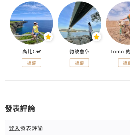
)
高比C🐒
豹紋魚💦
追蹤
追蹤
追蹤
發表評論
登入
發表評論