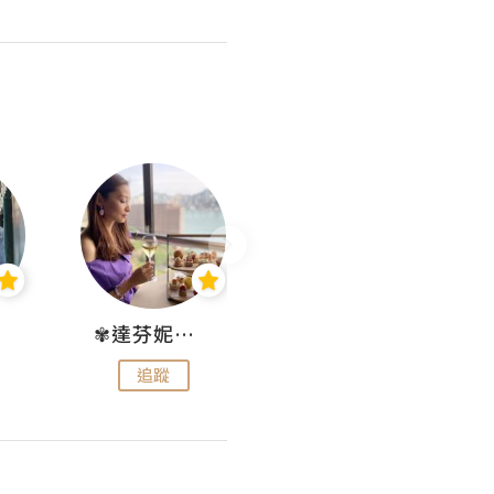
✾達芬妮•愛孩子•愛生活✾
wendysugar享受生活gogogo
追蹤
追蹤