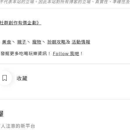
並不代表本站的立場。因此本站對所有博客的立場、真實性、準確性
社群創作有價企劃》
】
丶
美食
丶
親子
丶
寵物
丶
扮靚攻略
及
活動情報
p啦！發掘更多吃喝玩樂資訊！
Follow 我哋
！
收藏
屋
有人注意的新平台