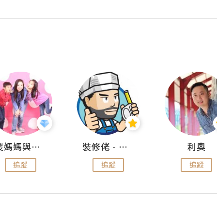
儍媽媽與兩隻小魔怪之家
裝修佬 - 香港一站式網上裝修平台
利奧
追蹤
追蹤
追蹤