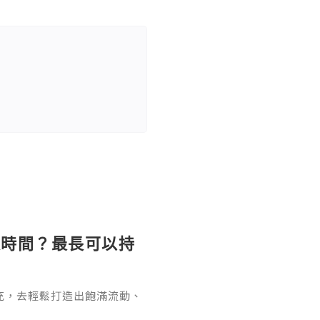
長時間？最長可以持
充，去輕鬆打造出飽滿流動、
女針。打針能長效維持效果卻