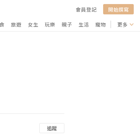
會員登記
開始撰寫
食
旅遊
女生
玩樂
親子
生活
寵物
行山
更多
打卡
追蹤