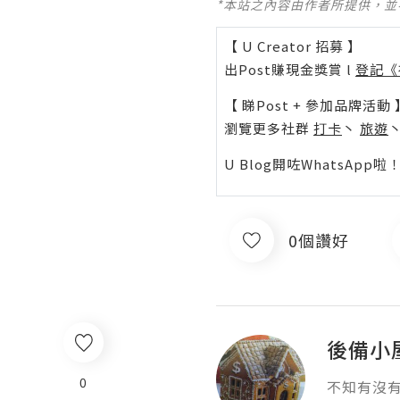
*本站之內容由作者所提供，
【 U Creator 招募 】
出Post賺現金獎賞 l
登記《
【 睇Post + 參加品牌活動 
瀏覽更多社群
打卡
丶
旅遊
U Blog開咗WhatsAp
0個讚好
後備小
0
不知有沒