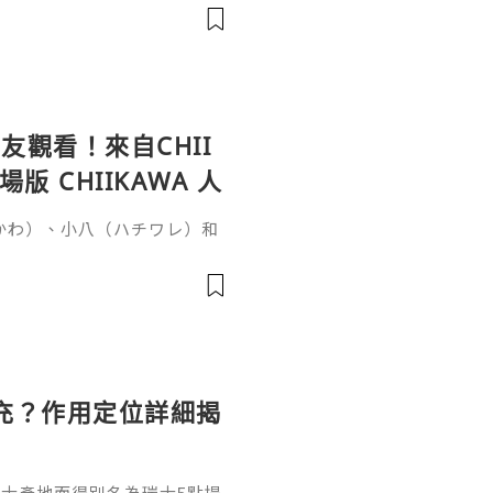
間？這個問題要從它的核心成
於普通玻尿酸的長效再生邏輯
復原樣的普通玻尿酸不同，伊
增生劑，少女針的長效性來自雙
觀看！來自CHII
 CHIIKAWA 人
いかわ）、小八（ハチワレ）和
否很難想像會與恐怖故事有
秘密》（映画ちいかわ 人魚の
時候，突然收到一張傳單，邀
單的討伐任務就能獲得100
雖然水獺（ラッコ）覺得傳單
充？作用定位詳細揭
和瑞士產地而得別名為瑞士5點提