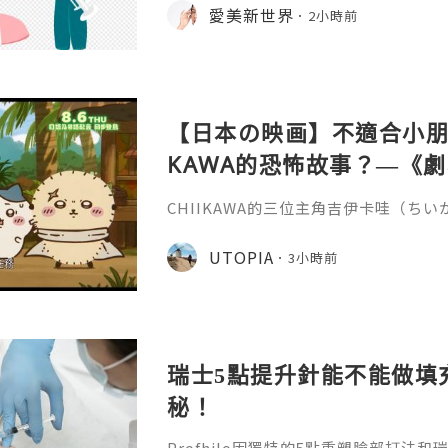
非永久，伊妍仕少女針打一次管多長時
愛美新世界
2小時前
分邏輯和不同劑型的差異說起。1.區別
和僅做表層修飾填充、吸收後就快速恢
妍仕Ellansé為再生材料的膠原蛋白
重成分的協同作用：CMC凝膠載體
【日本の映画】不適合小朋友
KAWA的恐怖故事？—《劇場版
魚島的秘密》
CHIIKAWA的三位主角吉伊卡哇（ち
兔兔（ウサギ）的外型都非常可愛，是
關？《劇場版 CHIIKAWA 人魚島的
UTOPIA
3小時前
島のひみつ）講述兔兔在草地上休息的
請他們到特別的島嶼，只要在島上完成簡
倍報酬，更有免費的限定拉麵與甜品，
的內容有點奇怪，不過最後還
瑞士5點提升針能不能做填
秘！
Profhilo因獨特的5點重塑臉部打法