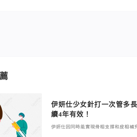
薦
伊妍仕少女針打一次管多
續4年有效！
伊妍仕因同時能實現骨相支撐和皮相補
緊致有彈性的年輕面容，所以又稱為少