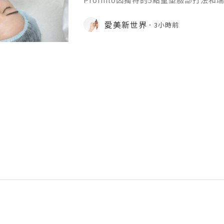
升針。在世界範圍內收穫了不少好口碑
麼？它有什麼效果？瑞士5點提升針有
愛美新世界
3小時前
位就能得到清晰的答案。1.生物重塑的
依託物理專利NAHYCO技術生產的高
劑BDDE，安全性高、副作用少，還擁
濃度，單支含有64mg