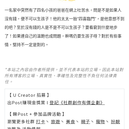
一名家中突然有了四名小孩的爸爸在網上吐苦水，問是不是如果人
沒有錢，便不可以生孩子！他的太太一胎"四喜臨門"，是他意想不到
的吧？至於沒有錢的人是不是不可以生孩子？要看窮到什麼地步
了！如果連自己的溫飽也成問題，幹嗎仍要生孩子呀？對於有些事
情，堅持不一定是對的。 ​​​​
*本站之內容由作者所提供，並不代表本站的立場。因此本站對
所有博客的立場、真實性、準確性及完整性不負任何法律責
任。
【 U Creator 招募 】
出Post賺現金獎賞 l
登記《社群創作有價企劃》
【 睇Post + 參加品牌活動 】
瀏覽更多社群
打卡
丶
旅遊
丶
美食
丶
親子
丶
寵物
丶
扮靚
攻略
及
活動情報