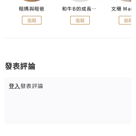
 Swan
暟媽與暟爸
和牛B的成長日記
文珊 ManS
追蹤
追蹤
追蹤
發表評論
登入
發表評論