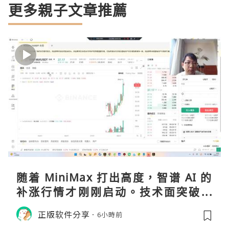
更多親子文章推薦
随着 MiniMax 打出高度，智谱 AI 的
补涨行情才刚刚启动。技术面突破在
即，基本面逻辑硬朗，目标先看 170，
正版软件分享
6小時前
顺势做多，在巨头上市潮来临前享受泡