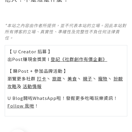
*本站之內容由作者所提供，並不代表本站的立場。因此本站對
所有博客的立場、真實性、準確性及完整性不負任何法律責
任。
【 U Creator 招募 】
出Post賺現金獎賞 l
登記《社群創作有價企劃》
【 睇Post + 參加品牌活動 】
瀏覽更多社群
打卡
丶
旅遊
丶
美食
丶
親子
丶
寵物
丶
扮靚
攻略
及
活動情報
U Blog開咗WhatsApp啦！發掘更多吃喝玩樂資訊！
Follow 我哋
！