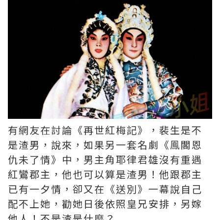
有網友在討論《再世紅梅記》，裴生是不
是渣男，說來，如果另一套名劇《鳯閣恩
仇未了情》中，男主角耶律君雄沒有重遇
紅鸞郡主，他也可以算是渣男！他跟郡主
已有一夕情，卻又在《送別》一幕說自己
配不上她，勸她日後依照皇兄安排，另嫁
他人！不是渣是什麼？ ​​​