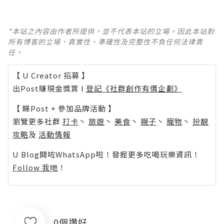
*本站之內容由作者所提供，並不代表本站的立場。因此本站對
所有博客的立場、真實性、準確性及完整性不負任何法律責
任。
【 U Creator 招募 】
出Post賺現金獎賞 l
登記《社群創作有價企劃》
【 睇Post + 參加品牌活動 】
瀏覽更多社群
打卡
丶
旅遊
丶
美食
丶
親子
丶
寵物
丶
扮靚
攻略
及
活動情報
U Blog開咗WhatsApp啦！發掘更多吃喝玩樂資訊！
Follow 我哋
！
0個讚好