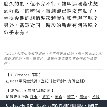
麼久的劇，但不完不行，誰叫連鼎爺也想
到好點子的時候，編劇卻已經沒有點子，
弄得後期的劇情越來越混亂和無聊了呢？ ​​​
另外，觀眾對同一時段的新劇有期待嗎？
似乎未有。
*本站之內容由作者所提供，並不代表本站的立場。因此本站對
所有博客的立場、真實性、準確性及完整性不負任何法律責
任。
【 U Creator 招募 】
出Post賺現金獎賞 l
登記《社群創作有價企劃》
【 睇Post + 參加品牌活動 】
瀏覽更多社群
打卡
丶
旅遊
丶
美食
丶
親子
丶
寵物
丶
扮靚
攻略
及
活動情報
U Lifestyle 會使用Cookies來改善您的網站體驗，請確定