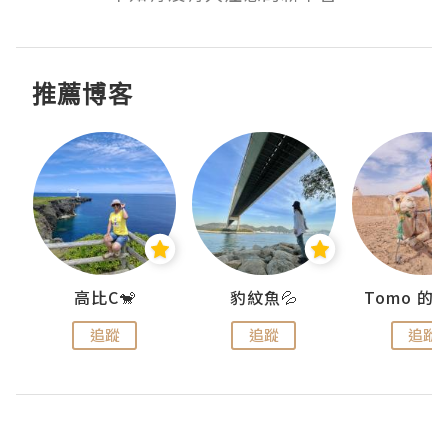
推薦博客
)
高比C🐒
豹紋魚💦
追蹤
追蹤
追蹤