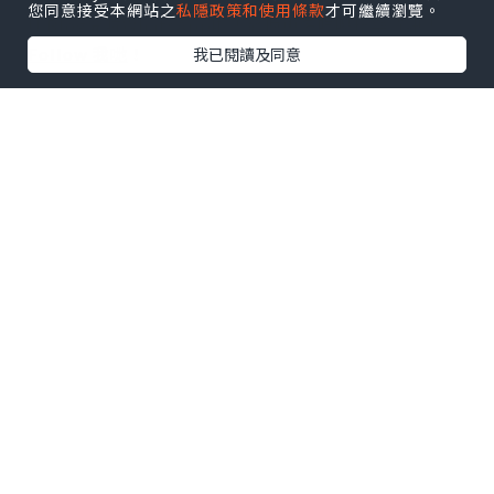
您同意接受本網站之
私隱政策和使用條款
才可繼續瀏覽。
U Blog開咗WhatsApp啦！發掘更多吃喝玩樂資訊！
Follow 我哋
！
我已閱讀及同意
0個讚好
收藏