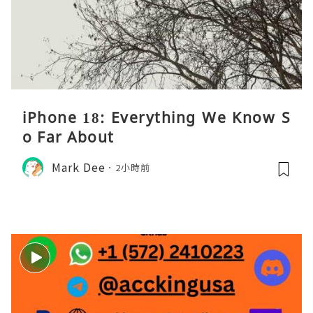
iPhone 18: Everything We Know S
o Far About
Mark Dee
2小時前