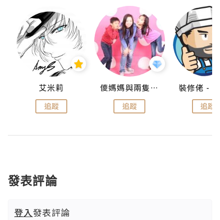
點滴
艾米莉
儍媽媽與兩隻小魔怪之家
追蹤
追蹤
追蹤
發表評論
登入
發表評論