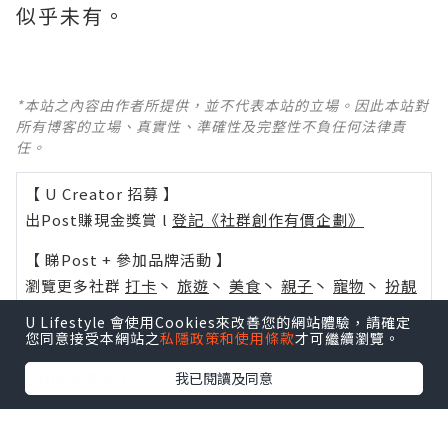
似乎未有。
*本站之內容由作者所提供，並不代表本站的立場。因此本站對
所有博客的立場、真實性、準確性及完整性不負任何法律責
任。
【 U Creator 招募 】
出Post賺現金獎賞 l
登記《社群創作有價企劃》
【 睇Post + 參加品牌活動 】
瀏覽更多社群
打卡
丶
旅遊
丶
美食
丶
親子
丶
寵物
丶
扮靚
攻略
及
活動情報
U Lifestyle 會使用Cookies來改善您的網站體驗，請確定
您同意接受本網站之
私隱政策和使用條款
才可繼續瀏覽。
U Blog開咗WhatsApp啦！發掘更多吃喝玩樂資訊！
Follow 我哋
！
我已閱讀及同意