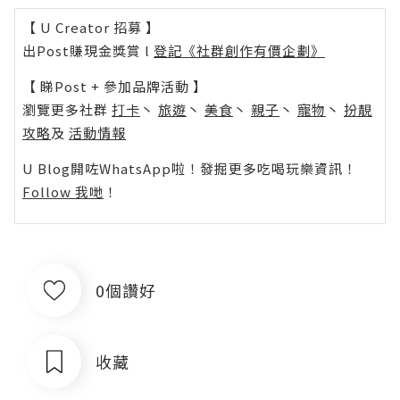
【 U Creator 招募 】
出Post賺現金獎賞 l
登記《社群創作有價企劃》
【 睇Post + 參加品牌活動 】
瀏覽更多社群
打卡
丶
旅遊
丶
美食
丶
親子
丶
寵物
丶
扮靚
攻略
及
活動情報
U Blog開咗WhatsApp啦！發掘更多吃喝玩樂資訊！
Follow 我哋
！
0個讚好
收藏