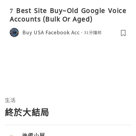
7 Best Site Buy~Old Google Voice
Accounts (Bulk Or Aged)
Buy USA Facebook Acc
31分鐘前
生活
終於大結局
後備小屋