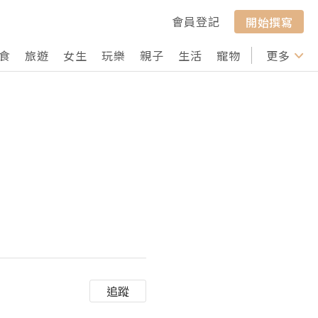
會員登記
開始撰寫
食
旅遊
女生
玩樂
親子
生活
寵物
行山
更多
打卡
追蹤