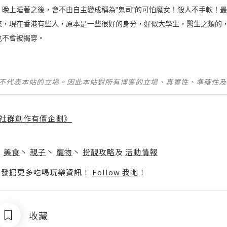
晚上睡著之後，會不由自主變成稱為"鬼司"的可怕魔女！殺人不手軟！
來，現在香港有些人，原本是一些很好的身分，好似大學生，醫生之類的
也不會被揭穿。
並不代表本站的立場。因此本站對所有博客的立場、真實性、準確性
社群創作有價企劃》
】
丶
美食
丶
親子
丶
寵物
丶
扮靚攻略
及
活動情報
p啦！發掘更多吃喝玩樂資訊！
Follow 我哋
！
收藏