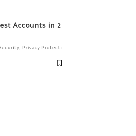
rest Accounts in 2
ecurity, Privacy Protecti
ment Guide (2026) 💫💎💲
mer Support 💫💎💲💫🌐✨
💲💫🌐✨💎Tele