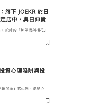
：旗下 JOEKR 於日
限定店中，與日伸貴
參展
ABE 設計的「錦帶橋與櫻花」
作的酒器，推廣日本清酒文
」，於 2026 年 5 月 13
日本橋三越本店舉行的「獺祭」
藝術」中，聯同東京銀器職人
同意與日本酒文化，日現代設
個投資心理陷阱與投
糖輸間廠」式心態、鴕鳥心
ef PaPa 投資思維，幫你
資管理框架。