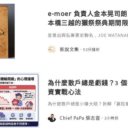
e-moer 負責人金本晃司朗
本橋三越的獺祭祭典期間
金属的東京銀器工匠一同
並推出與弘兼憲史聯名﹑JOE WATAN
系列﹑東京銀器製銀杯﹑與山田翔太製
化。e-moer 旗下飾品及銀器品牌「JOEKR
新說文集
52分鐘前
日至 26 日（週三至週二）期間，在
期間限定店——「藝術與獺祭、獺祭與
參展，展現日本手工藝之美。日本傳統
計呈
為什麼散戶總是虧錢？3 
資實戰心法
為什麼散戶總是小賺大賠？拆解「贏粒
態、套牢變長線等投資心理陷阱，結合 Chi
建立更客觀的買賣換股、換位思考與投
Chief PaPa 張志雲
2小時前