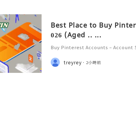
Best Place to Buy Pinte
026 (Aged .. ...
Buy Pinterest Accounts – Account S
on & Responsible Platform Manage
💫🌐✨💎Fast & Reliable 24/7 Custo
treyrey
2小時前
💎WhatsApp :+1 (506) 541-7768 💫