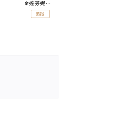
✾達芬妮•愛孩子•愛生活✾
wendysugar享受生活gogogo
追蹤
追蹤