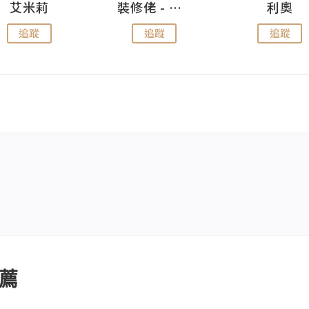
艾米莉
裝修佬 - 香港一站式網上裝修平台
利奧
追蹤
追蹤
追蹤
薦