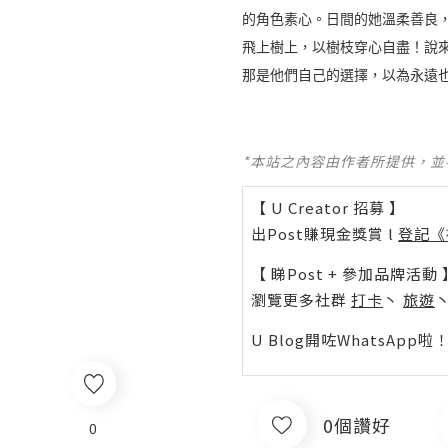
的角色素心。日間的她溫柔善良，
飛上樹上，以樹枝穿心自盡！說
那是他們自己的選擇，以為永遠
*本站之內容由作者所提供，
【 U Creator 招募 】
出Post賺現金獎賞 l
登記《
【 睇Post + 參加品牌活動 
瀏覽更多社群
打卡
丶
旅遊
U Blog開咗WhatsAp
0個讚好
0