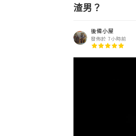
渣男？
後備小屋
發佈於 7小時前