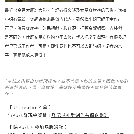
最近《金宵大廈》大熱，有記者撰文談及女星穿旗袍的形象，說梅
小姐有氣質，穿起旗袍來最似古代人。雖然梅小姐已經不幸作古！
可是，演員穿旗袍拍的民初戲，和在頭上插著金釵銀簪拍古裝戲，
是不同的，什麼女星穿旗袍也不會似古代人吧？雖然現在有很多記
者早已成了作者，可是，即使要作也不可以太離譜呀。記者的水
平，真是低處未算低！
*本站之內容由作者所提供，並不代表本站的立場。因此本站對
所有博客的立場、真實性、準確性及完整性不負任何法律責
任。
【 U Creator 招募 】
出Post賺現金獎賞 l
登記《社群創作有價企劃》
【 睇Post + 參加品牌活動 】