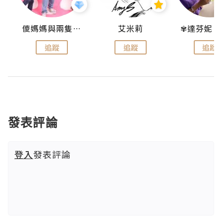
點滴
儍媽媽與兩隻小魔怪之家
艾米莉
追蹤
追蹤
追蹤
發表評論
登入
發表評論