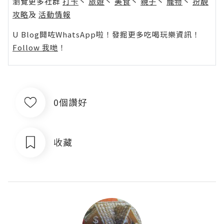
瀏覽更多社群
打卡
丶
旅遊
丶
美食
丶
親子
丶
寵物
丶
扮靚
攻略
及
活動情報
U Blog開咗WhatsApp啦！發掘更多吃喝玩樂資訊！
Follow 我哋
！
0個讚好
收藏