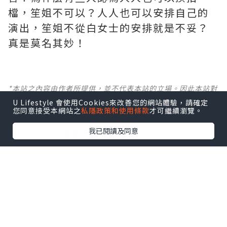
檔，笙姐不可以？人人也可以安排自己的
演出，笙姐不從白女士的安排就是不妥？
真是莫名其妙！ ​​​
*本站之內容由作者所提供，並不代表本站的立場。因此本站對
所有博客的立場、真實性、準確性及完整性不負任何法律責
U Lifestyle 會使用Cookies來改善您的網站體驗，請確定
任。
您同意接受本網站之
私隱政策和使用條款
才可繼續瀏覽。
我已閱讀及同意
【 U Creator 招募 】
出Post賺現金獎賞 l
登記《社群創作有價企劃》
【 睇Post + 參加品牌活動 】
瀏覽更多社群
打卡
丶
旅遊
丶
美食
丶
親子
丶
寵物
丶
扮靚
攻略
及
活動情報
U Blog開咗WhatsApp啦！發掘更多吃喝玩樂資訊！
Follow 我哋
！