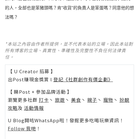
的人，全部也是笨豬頭嗎？肯"收貨"的負責人是笨蛋嗎？同意他的想
法嗎？ ​​​​
*本站之內容由作者所提供，並不代表本站的立場。因此本站對
所有博客的立場、真實性、準確性及完整性不負任何法律責
任。
【 U Creator 招募 】
出Post賺現金獎賞 l
登記《社群創作有價企劃》
【 睇Post + 參加品牌活動 】
瀏覽更多社群
打卡
丶
旅遊
丶
美食
丶
親子
丶
寵物
丶
扮靚
攻略
及
活動情報
U Blog開咗WhatsApp啦！發掘更多吃喝玩樂資訊！
Follow 我哋
！