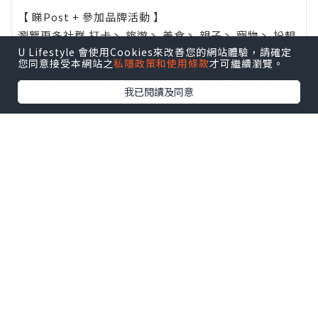
【 睇Post + 參加品牌活動 】
瀏覽更多社群
打卡
丶
旅遊
丶
美食
丶
親子
丶
寵物
丶
扮靚
U Lifestyle 會使用Cookies來改善您的網站體驗，請確定
攻略
及
活動情報
您同意接受本網站之
私隱政策和使用條款
才可繼續瀏覽。
U Blog開咗WhatsApp啦！發掘更多吃喝玩樂資訊！
我已閱讀及同意
Follow 我哋
！
0個讚好
收藏