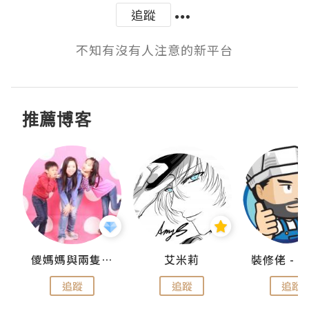
追蹤
不知有沒有人注意的新平台
推薦博客
點滴
儍媽媽與兩隻小魔怪之家
艾米莉
追蹤
追蹤
追蹤