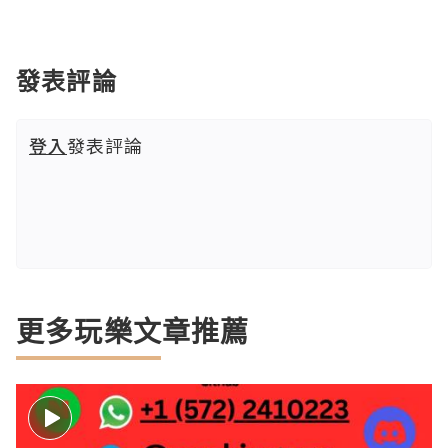
發表評論
登入
發表評論
更多玩樂文章推薦