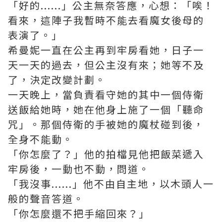
「好的......」公主無奈答應，心想：「唉！
看來，這陣子我暫時不能去看魔女後母的
表演了。」
希曼妮一直在公主再到牢房看她，日子一
天一天的過去，但公主沒有來；她等不及
了，決定改變計劃。
一天晚上，當負責看守她的其中一個侍衛
送飯給她時，她在他身上施了一個「聽命
咒」。那個侍衛的手被她的魔杖碰到後，
全身不能動。
「你怎麼了？」他的拍檔見他把飯菜遞入
牢房後，一動也不動，問道。
「我沒事......」他不由自主地，以木頭人一
般的聲音答道。
「你怎麼還不把手縮回來？」