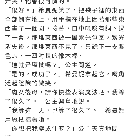
弄哭，牠會很可憐的。
「很好。」希曼妮笑了，把袋子裡的東西
全部倒在地上，用手指在地上圍著那些東
西畫了一個圈，接著，口中唸唸有詞。過
了一會，那堆東西被一團紫光包圍，紫光
消失後，那堆東西不見了，只餘下一支紫
色的，十四吋長的像木棒。
「這就是魔杖嗎？」公主問道。
「是的，成功了。」希曼妮拿起它，嘴角
泛起陰險的微笑。
「魔女後母，請你快些表演魔法吧，我等
了很久了。」公主興奮地說。
「我等這一天，也等了很久了。」希曼妮
用魔杖指著她。
「你想把我變成什麼？」公主天真地問