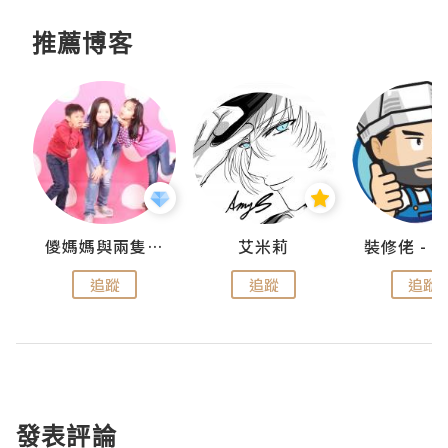
推薦博客
點滴
儍媽媽與兩隻小魔怪之家
艾米莉
追蹤
追蹤
追蹤
發表評論