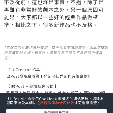
不及從前，這也許是事實，不過，除了是
再難有非常好的劇本之外，另一個原因可
能是，大家都以一些好的經典作品做標
準，相比之下，很多新作品也不及格。 ​​​
*本站之內容由作者所提供，並不代表本站的立場。因此本站對
所有博客的立場、真實性、準確性及完整性不負任何法律責
任。
【 U Creator 招募 】
出Post賺現金獎賞 l
登記《社群創作有價企劃》
【 睇Post + 參加品牌活動 】
瀏覽更多社群
打卡
丶
旅遊
丶
美食
丶
親子
丶
寵物
丶
扮靚
U Lifestyle 會使用Cookies來改善您的網站體驗，請確定
攻略
及
活動情報
您同意接受本網站之
私隱政策和使用條款
才可繼續瀏覽。
U Blog開咗WhatsApp啦！發掘更多吃喝玩樂資訊！
我已閱讀及同意