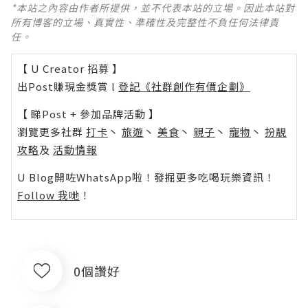
*本站之內容由作者所提供，並不代表本站的立場。因此本站對
所有博客的立場、真實性、準確性及完整性不負任何法律責
任。
【 U Creator 招募 】
出Post賺現金獎賞 l
登記《社群創作有價企劃》
【 睇Post + 參加品牌活動 】
瀏覽更多社群
打卡
丶
旅遊
丶
美食
丶
親子
丶
寵物
丶
扮靚
攻略
及
活動情報
U Blog開咗WhatsApp啦！發掘更多吃喝玩樂資訊！
Follow 我哋
！
0個讚好