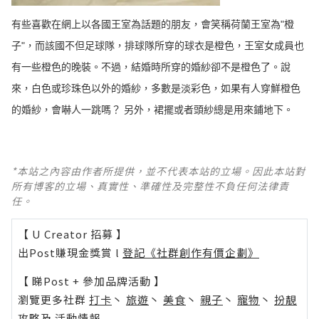
有些喜歡在網上以各國王室為話題的朋友，會笑稱荷蘭王室為"橙
子"，而該國不但足球隊，排球隊所穿的球衣是橙色，王室女成員也
有一些橙色的晚裝。不過，結婚時所穿的婚紗卻不是橙色了。說
來，白色或珍珠色以外的婚紗，多數是淡彩色，如果有人穿鮮橙色
的婚紗，會嚇人一跳嗎？ ​​​另外，裙擺或者頭紗總是用來鋪地下。
*本站之內容由作者所提供，並不代表本站的立場。因此本站對
所有博客的立場、真實性、準確性及完整性不負任何法律責
任。
【 U Creator 招募 】
出Post賺現金獎賞 l
登記《社群創作有價企劃》
【 睇Post + 參加品牌活動 】
瀏覽更多社群
打卡
丶
旅遊
丶
美食
丶
親子
丶
寵物
丶
扮靚
攻略
及
活動情報