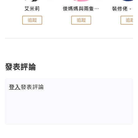
點滴
艾米莉
儍媽媽與兩隻小魔怪之家
追蹤
追蹤
追蹤
發表評論
登入
發表評論