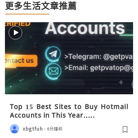
更多生活文章推薦
Top 15 Best Sites to Buy Hotmail
Accounts in This Year.....
xbgtfuh
6分鐘前