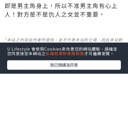
即是男主角身上，所以不准男主角有心上
人！對方是不是仇人之女並不重要。
*本站之內容由作者所提供，並不代表本站的立場。因此本站對
所有博客的立場、真實性、準確性及完整性不負任何法律責
U Lifestyle 會使用Cookies來改善您的網站體驗，請確定
任。
您同意接受本網站之
私隱政策和使用條款
才可繼續瀏覽。
【 U Creator 招募 】
我已閱讀及同意
出Post賺現金獎賞 l
登記《社群創作有價企劃》
【 睇Post + 參加品牌活動 】
瀏覽更多社群
打卡
丶
旅遊
丶
美食
丶
親子
丶
寵物
丶
扮靚
攻略
及
活動情報
U Blog開咗WhatsApp啦！發掘更多吃喝玩樂資訊！
Follow 我哋
！