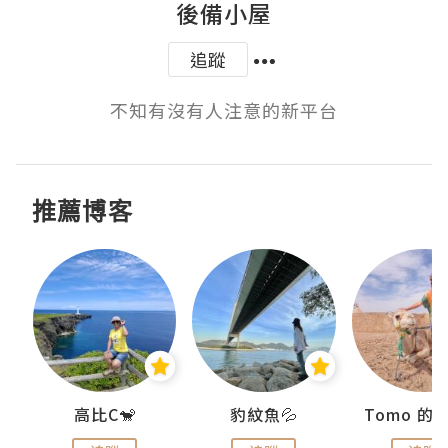
後備小屋
追蹤
不知有沒有人注意的新平台
推薦博客
)
高比C🐒
豹紋魚💦