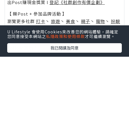
出Post賺現金獎賞 l
登記《社群創作有價企劃》
【 睇Post + 參加品牌活動 】
瀏覽更多社群
打卡
丶
旅遊
丶
美食
丶
親子
丶
寵物
丶
扮靚
攻略
及
活動情報
U Lifestyle 會使用Cookies來改善您的網站體驗，請確定
您同意接受本網站之
私隱政策和使用條款
才可繼續瀏覽。
U Blog開咗WhatsApp啦！發掘更多吃喝玩樂資訊！
Follow 我哋
！
我已閱讀及同意
0個讚好
收藏