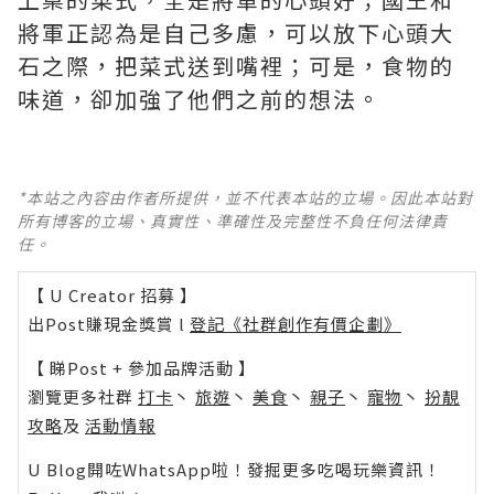
將軍正認為是自己多慮，可以放下心頭大
石之際，把菜式送到嘴裡；可是，食物的
味道，卻加強了他們之前的想法。
*本站之內容由作者所提供，並不代表本站的立場。因此本站對
所有博客的立場、真實性、準確性及完整性不負任何法律責
任。
【 U Creator 招募 】
出Post賺現金獎賞 l
登記《社群創作有價企劃》
【 睇Post + 參加品牌活動 】
瀏覽更多社群
打卡
丶
旅遊
丶
美食
丶
親子
丶
寵物
丶
扮靚
攻略
及
活動情報
U Blog開咗WhatsApp啦！發掘更多吃喝玩樂資訊！