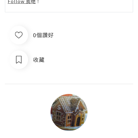
Follow 我哋
！
0個讚好
收藏