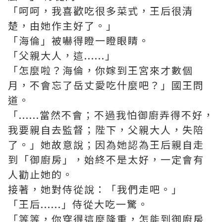
「呵呵，我喜歡吃很多菜式，王后很清
楚，由她作主好了。」
「海倫」被嚇得瞪一瞪眼睛。
「父親大人，這......」
「怎麼啦？海倫，你嫁到王宮來才數個
月，不會忘了岳丈愛吃什麼吧？」國王問
道。
「......當然不會；不過我怕御廚弄得不好，
我要親自去監督；陛下，父親大人，失陪
了。」她故意說；因為她認為王后親自走
到「御廚房」，始終不是太好，一定會有
人勸止她的。
接著，她對侍從說：「我們走吧。」
「王后......」侍從大吃一驚。
「等等，你穿得這麼隆重，怎能到御廚房