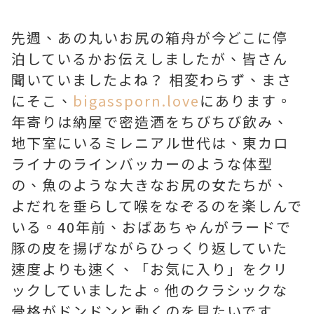
先週、あの丸いお尻の箱舟が今どこに停
泊しているかお伝えしましたが、皆さん
聞いていましたよね？ 相変わらず、まさ
にそこ、
bigassporn.love
にあります。
年寄りは納屋で密造酒をちびちび飲み、
地下室にいるミレニアル世代は、東カロ
ライナのラインバッカーのような体型
の、魚のような大きなお尻の女たちが、
よだれを垂らして喉をなぞるのを楽しんで
いる。40年前、おばあちゃんがラードで
豚の皮を揚げながらひっくり返していた
速度よりも速く、「お気に入り」をクリ
ックしていましたよ。他のクラシックな
骨格がドンドンと動くのを見たいです