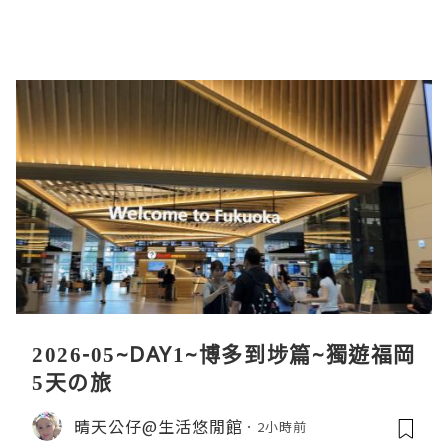
2026-05~DAY1~博多到埗篇~獨遊福岡
5天の旅
晴天公仔@生活悠閒館
2小時前