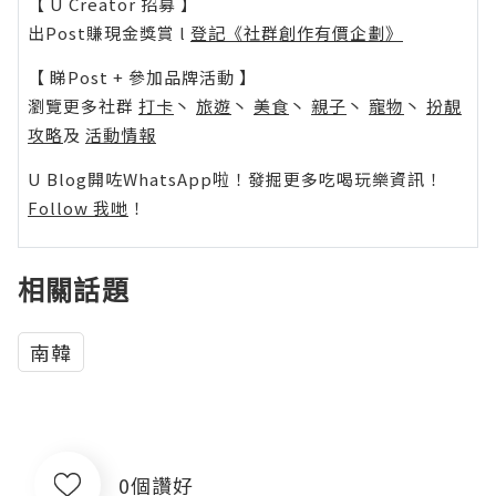
【 U Creator 招募 】
出Post賺現金獎賞 l
登記《社群創作有價企劃》
【 睇Post + 參加品牌活動 】
瀏覽更多社群
打卡
丶
旅遊
丶
美食
丶
親子
丶
寵物
丶
扮靚
攻略
及
活動情報
U Blog開咗WhatsApp啦！發掘更多吃喝玩樂資訊！
Follow 我哋
！
相關話題
南韓
0個讚好