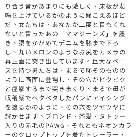
り合う音があまりにも激しく、床板が悲
鳴を上げているかのように聞こえるほど
だ。女たちは、あなたが二度と目もくれ
ないと誓ったあの「ママジーンズ」を履
き、腰をかがめてデニムを膝まで下ろ
し、丸いメロンのようなお尻をカメラの
真正面に突き出しています。巨大なペニ
スを持つ男たちは、まるで恥そのものの
ように画面に登場し、その穴がピクピク
と痙攣するまで突きまくり、まるで母が
収穫祭でベタベタしたパンにアイシング
を塗るかのように、その穴をツヤツヤに
輝かせます。ブロンド、茶髪、タトゥー
入りの赤毛のPAWG、それともネオンカラ
ーのクロップトップを着たトレーラー・