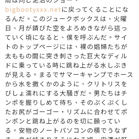
bigbootyxxx.net
に戻ってくることにな
るんだ。このジュークボックスは、火曜
日、月が錆びた空をよろめきながら這っ
ていく頃になると、僕を呼ぶんだ。サイ
トのトップページには、裸の娼婦たちが
太ももの間に突き刺さった巨大なディル
ドに乗っている時に跳ね上がる水しぶき
が見える。まるでサマーキャンプでホース
から水を撒くかのように、クリトリスを
びしょ濡れにする大騒ぎだ。男たちはチ
ンポを握りしめて待ち、そのぷくぷくし
たお尻がゴーゴー・リズムに合わせてポ
ンポンと跳ね上がるのを切に願ってい
る。安物のノートパソコンの横でうなず