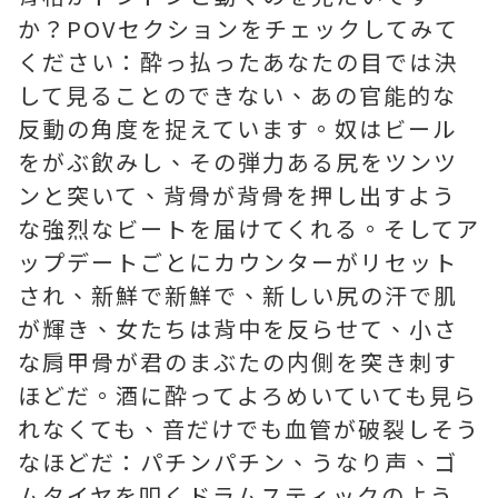
か？POVセクションをチェックしてみて
ください：酔っ払ったあなたの目では決
して見ることのできない、あの官能的な
反動の角度を捉えています。奴はビール
をがぶ飲みし、その弾力ある尻をツンツ
ンと突いて、背骨が背骨を押し出すよう
な強烈なビートを届けてくれる。そしてア
ップデートごとにカウンターがリセット
され、新鮮で新鮮で、新しい尻の汗で肌
が輝き、女たちは背中を反らせて、小さ
な肩甲骨が君のまぶたの内側を突き刺す
ほどだ。酒に酔ってよろめいていても見ら
れなくても、音だけでも血管が破裂しそう
なほどだ：パチンパチン、うなり声、ゴ
ムタイヤを叩くドラムスティックのよう