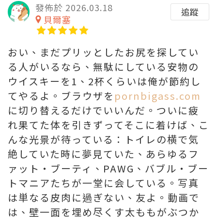
發佈於 2026.03.18
追蹤
貝爾塞
おい、まだプリッとしたお尻を探してい
る人がいるなら、無駄にしている安物の
ウイスキーを1、2杯くらいは俺が節約し
てやるよ。ブラウザを
pornbigass.com
に切り替えるだけでいいんだ。ついに疲
れ果てた体を引きずってそこに着けば、こ
んな光景が待っている：トイレの横で気
絶していた時に夢見ていた、あらゆるフ
ァット・ブーティ、PAWG、バブル・ブー
トマニアたちが一堂に会している。写真
は単なる皮肉に過ぎない、友よ。動画で
は、壁一面を埋め尽くす太ももがぶつか