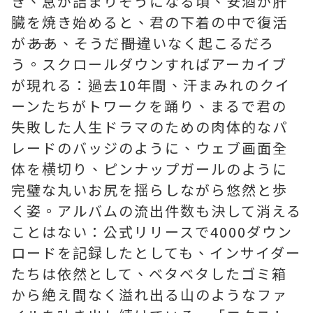
き、息が詰まりそうになる頃、安酒が肝
臓を焼き始めると、君の下着の中で復活
が――ああ、そうだ――間違いなく起こるだろ
う。スクロールダウンすればアーカイブ
が現れる：過去10年間、汗まみれのクイ
ーンたちがトワークを踊り、まるで君の
失敗した人生ドラマのための肉体的なパ
レードのバッジのように、ウェブ画面全
体を横切り、ピンナップガールのように
完璧な丸いお尻を揺らしながら悠然と歩
く姿。アルバムの流出件数も決して消える
ことはない：公式リリースで4000ダウン
ロードを記録したとしても、インサイダー
たちは依然として、ベタベタしたゴミ箱
から絶え間なく溢れ出る山のようなファ