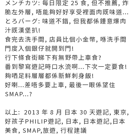
メンチカツ: 每日限定 25 食, 但不推薦, 炸
脆左外層, 唔能夠好好享受裡面肉既味道...
とろバーグ: 味道不錯, 但我都係鍾意爆肉
汁既漢堡扒!
食完去洗手間, 店員比個小金幣, 喺洗手間
門度入個銀仔就開到門!
行下條食街睇下有無野帶上車食?
番到黎寫遊記時口水流啊...下次一定要食!
夠哂足料層層都係新鮮刺身飯!
好喇...差唔多要上車, 最後一眼係望住
SMAP...?
以上: 2013 年 8 月 日本 30 天遊記, 東京,
好孩子PHILIP遊記, 日本, 日本遊記,日本
美食, SMAP,旅遊, 行程建議