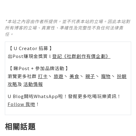
*本站之內容由作者所提供，並不代表本站的立場。因此本站對
所有博客的立場、真實性、準確性及完整性不負任何法律責
任。
【 U Creator 招募 】
出Post賺現金獎賞 l
登記《社群創作有價企劃》
【 睇Post + 參加品牌活動 】
瀏覽更多社群
打卡
丶
旅遊
丶
美食
丶
親子
丶
寵物
丶
扮靚
攻略
及
活動情報
U Blog開咗WhatsApp啦！發掘更多吃喝玩樂資訊！
Follow 我哋
！
相關話題