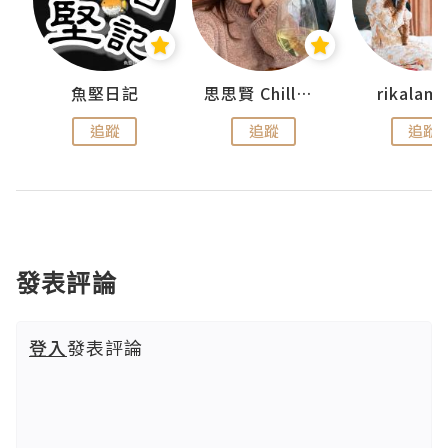
urnal
魚堅日記
思思賢 ChillMyBabe
rikala
追蹤
追蹤
追蹤
發表評論
登入
發表評論