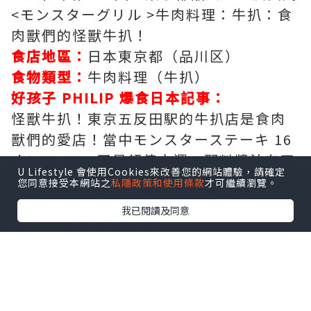
<モンスターグリル >牛肉料理：牛扒：食
肉獸們的怪獸牛扒！
食店地區：
日本東京都（品川区）
食物類型：
牛肉料理（牛扒）
好孩子 PHILIP 爆食日本記事：
怪獸牛扒！東京五反田駅的牛扒店是食肉
獸們的愛店！當中モンスターステーキ 16
オンス 2000円是超值之選，配料醬汁有四
U Lifestyle 會使用Cookies來改善您的網站體驗，請確定
款：蒜蓉、和風、デミグ和OZ自家調味
您同意接受本網站之
私隱政策和使用條款
才可繼續瀏覽。
汁，牛扒鐵板上肉質和量不錯，每月29日
我已閱讀及同意
肉之日先到先得有半價！
性價比度
****
人氣指數
***
店內裝潢
***
服務質素
***