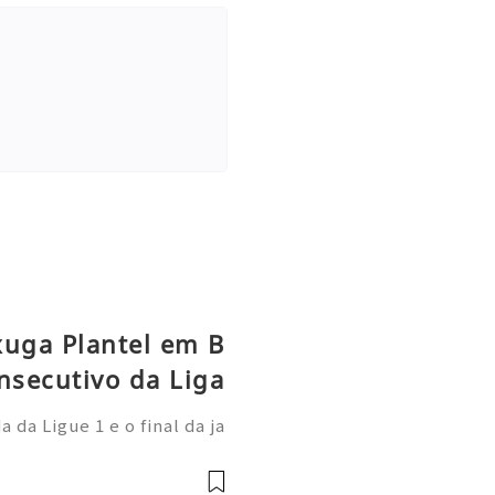
xuga Plantel em B
nsecutivo da Liga
da Ligue 1 e o final da ja
 Paris Saint-Germain demo
onal: afastou-se do anter