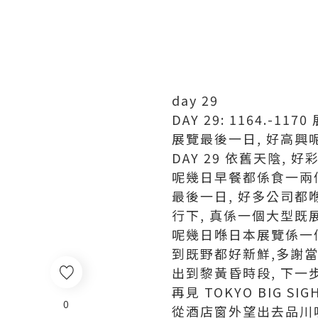
day 29
DAY 29: 1164.-1
展覽最後一日, 好高興
DAY 29 依舊天陰, 好
呢幾日早餐都係食一兩個飯
最後一日, 好多公司都
行下, 真係一個大型既
呢幾日喺日本展覽係一
到既野都好新鮮,多謝
出到黎黃昏時段, 下一
再見 TOKYO BIG SIG
0
從酒店窗外望出去品川呢