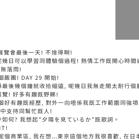
170 展覽會最後一天! 不捨得啊!
呢幾日可以學習同體驗個過程! 熱情工作既開心時間
彩無落雨!
團! DAY 29 開始!
喺最後幾個鐘就收拾細遠, 呢幾日我無走開太耐行個
展覽! 好多有趣既野睇!
個好有趣既經歷, 對外一向唔係我既工作範圍同強項
當中支持同幫忙既人!
步如何? 我想起"夕陽を見ているか"既歌詞。
HT!
個商業區, 我在想...東京這個地方我很喜歡, 在