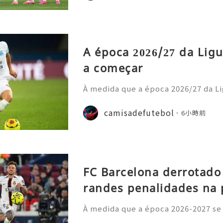
A época 2026/27 da Ligu
a começar
À medida que a época 2026/27 da Li
cipais casas de apostas atualizara
o prazo para o título. Os adeptos 
camisadefutebol
6小時前
amisolas de futebol
FC Barcelona derrotado
randes penalidades na 
À medida que a época 2026-2027 se
principais ligas europeias iniciara