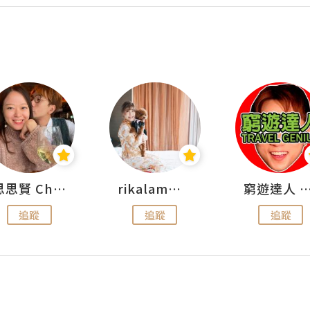
思思賢 ChillMyBabe
rikalammm
窮遊達人 Mr.TravelGe
追蹤
追蹤
追蹤