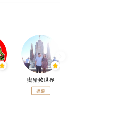
nius
曳豬歎世界
Koalascities (^O^)! @ UTravel
追蹤
追蹤