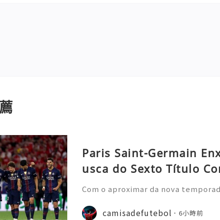
薦
Paris Saint-Germain En
usca do Sexto Título Co
Com o aproximar da nova temporada 
nela de transferências de verão, o
nstrou uma nova estratégia operaci
camisadefutebol
6小時前
ior estilo de gastos e