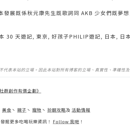
發展既係秋元康先生既歌詞同 AKB 少女們既夢想力
日本 30 天遊記, 東京, 好孩子PHILIP遊記, 日本, 日
並不代表本站的立場。因此本站對所有博客的立場、真實性、準確性
社群創作有價企劃》
】
丶
美食
丶
親子
丶
寵物
丶
扮靚攻略
及
活動情報
p啦！發掘更多吃喝玩樂資訊！
Follow 我哋
！