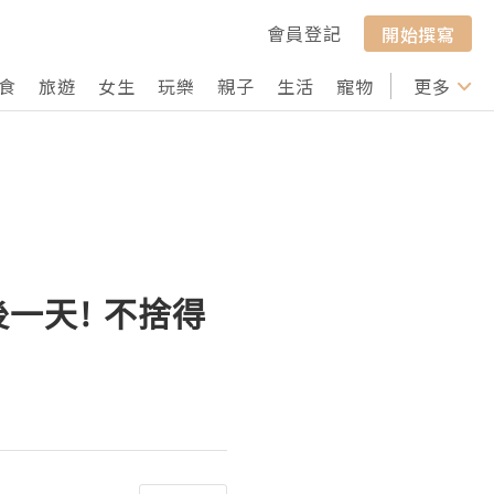
會員登記
開始撰寫
食
旅遊
女生
玩樂
親子
生活
寵物
行山
更多
打卡
會最後一天! 不捨得