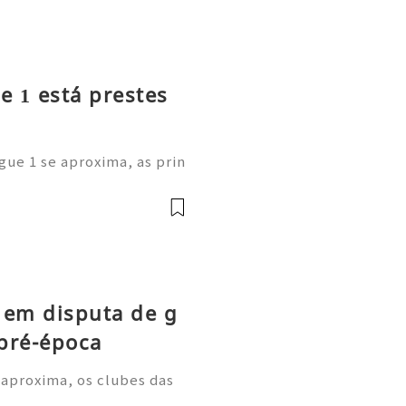
e 1 está prestes
gue 1 se aproxima, as prin
m as suas cotações de long
estão a comprar os novos C
 em disputa de g
pré-época
 aproxima, os clubes das
m períodos de treino inten