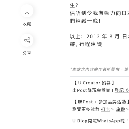
生?
估唔到令我有動力向日本
們輕鬆一晚!
收藏
以上: 2013 年 8 月 
遊, 行程建議
分享
*本站之內容由作者所提供，
【 U Creator 招募 】
出Post賺現金獎賞 l
登記《
【 睇Post + 參加品牌活動 
瀏覽更多社群
打卡
丶
旅遊
U Blog開咗WhatsAp