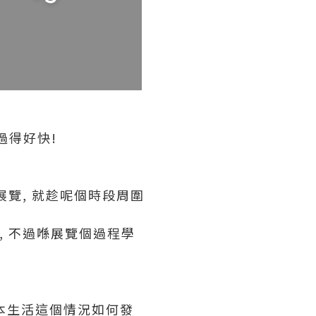
過得好快!
展覽, 就趁呢個時段周圍
, 不過喺展覽個過程學
日本生活這個情況如何發