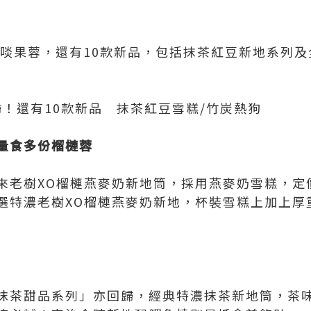
大啖果蓉，還有10款新品，包括抹茶紅豆新地系列及
回歸！還有10款新品 抹茶紅豆雪糕/竹炭熱狗
量食多份榴槤蓉
來老樹XO榴槤燕麥奶新地筒，採用燕麥奶雪糕，定價
選特濃老樹XO榴槤燕麥奶新地，杯裝雪糕上加上厚重
抹茶甜品系列」亦回歸，經典特濃抹茶新地筒，茶