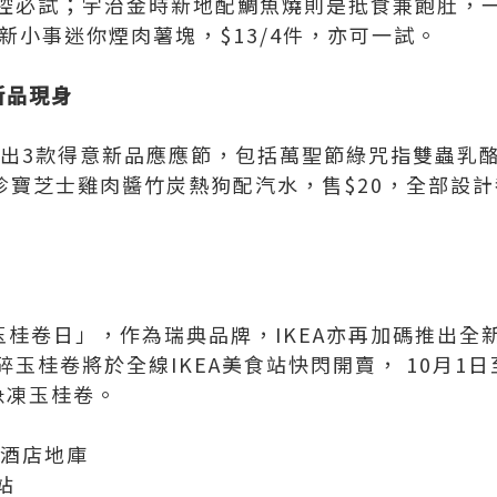
控必試；宇治金時新地配鯛魚燒則是抵食兼飽肚，
新小事迷你煙肉薯塊，$13/4件，亦可一試。
新品現身
推出3款得意新品應應節，包括萬聖節綠咒指雙蟲乳酪
；珍寶芝士雞肉醬竹炭熱狗配汽水，售$20，全部設
的「玉桂卷日」，作為瑞典品牌，IKEA亦再加碼推出
玉桂卷將於全線IKEA美食站快閃開賣， 10月1日
買急凍玉桂卷。
寧酒店地庫
站