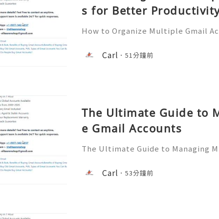
s for Better Productivit
How to Organize Multiple Gmail Ac
tivity 🎊✨💥── 💥── 💥── 🎊
💥 ❓ Have any questions? Feel free
Carl
51分鐘前
assistance! ➥ Our support team is 
The Ultimate Guide to 
e Gmail Accounts
The Ultimate Guide to Managing Mu
✨💥── 💥── 💥── 🎊✨── 💥──
any questions? Feel free to contac
Carl
53分鐘前
e! ➥ Our support team is available 