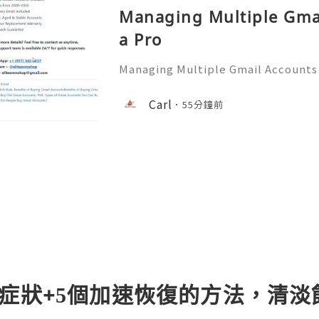
Managing Multiple Gmai
a Pro
Managing Multiple Gmail Accounts
─ 💥── 🎊✨── 💥──💥──💥── 🎊
ns? Feel free to contact us anytime
Carl
55分鐘前
pport team is available 24/7 for q
種症狀+5個加速恢復的方法，清淡