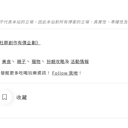
並不代表本站的立場。因此本站對所有博客的立場、真實性、準確性
社群創作有價企劃》
】
丶
美食
丶
親子
丶
寵物
丶
扮靚攻略
及
活動情報
p啦！發掘更多吃喝玩樂資訊！
Follow 我哋
！
收藏