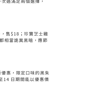
一次過滿足兩個選擇，
，售$18；珍寶芝士雞
計都相當詭異黑暗，應節
全新優惠，限定口味的黑朱
至14 日期間能以優惠價