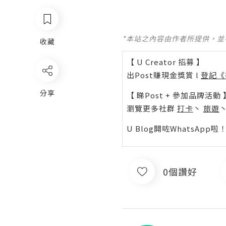
*本站之內容由作者所提供，
收藏
【 U Creator 招募 】
出Post賺現金獎賞 l
登記《
分享
【 睇Post + 參加品牌活動 
瀏覽更多社群
打卡
丶
旅遊
U Blog開咗WhatsAp
0個讚好