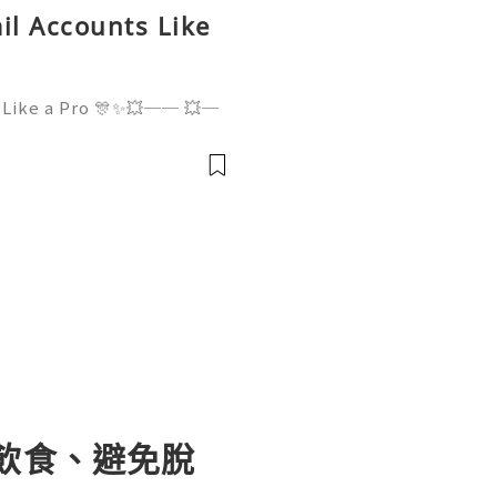
l Accounts Like
 Like a Pro 🎊✨💥── 💥─
✨💥 ❓ Have any questio
 for assistance! ➥ Our su
uick respon
飲食、避免脫