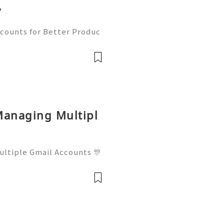
y
counts for Better Produc
✨── 💥──💥──💥── 🎊✨
 to contact us anytime for
available 2
Managing Multipl
ltiple Gmail Accounts 🎊
──💥── 🎊✨💥 ❓ Have
t us anytime for assistanc
24/7 for q