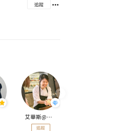
追蹤
艾華斯@鄭大小姐工房
KEEP MY FAITH
追蹤
追蹤