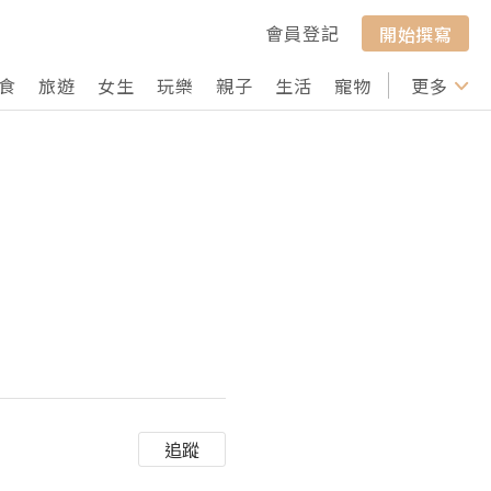
會員登記
開始撰寫
食
旅遊
女生
玩樂
親子
生活
寵物
行山
更多
打卡
追蹤