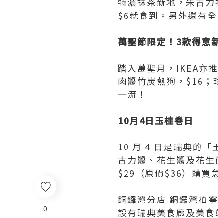
特濃抹茶新地，朱古力
$6就食到。另外還有全
萬聖節限定！3款得意
踏入萬聖月，IKEA亦
肉醬竹炭熱狗，$16
一流！
10月4日玉桂卷日
10 月 4 日是瑞典
古力醬、花生醬及花生碎
$29（原價$36）購
銅鑼灣分店 銅鑼灣柏
0
設有瑞典美食廊及美食