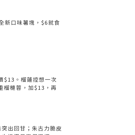
全新口味薯塊，$6就食
$13。榴蓮控想一次
榴槤蓉，加$13，再
味突出回甘；朱古力脆皮