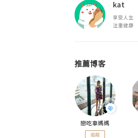
kat
享受人生

推薦博客
Fabrice 嚐味
戀吃車媽媽
追蹤
追蹤