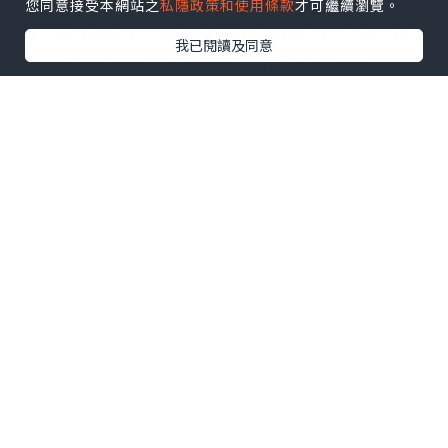
務，但兩者的共同點都是入市門檻過高，
您同意接受本網站之
私隱政策和使用條款
才可繼續瀏覽。
前者的開戶資金要求在5萬元以上，後者證
我已閱讀及同意
券公司一般要求不低於50萬的資產。
2. 遠期和掉期
相比起期貨和期權，遠期和掉期合約會更
為特殊一些，因為它們都是買賣雙方協商
過後的合同，所以投資門檻並不固定。衍
生性金融產品有哪些可以投資？遠期合約
是雙方承諾在將來某一天以特定價格買進
或賣出一定數量的標的物，而掉期是一種
交易雙方簽訂的在未來某一時期相互交換
某種資產的合約，所以遠期和掉期的門檻
是由交易人雙方確立的，不過兩者的風險
要相對更高，除了投資上的虧損風險以