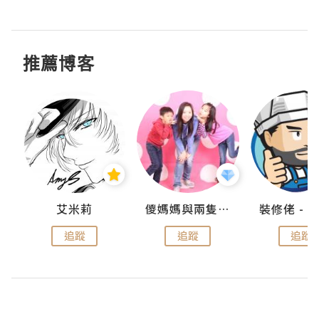
推薦博客
點滴
艾米莉
儍媽媽與兩隻小魔怪之家
追蹤
追蹤
追蹤