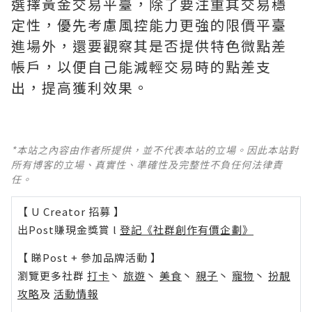
選擇黃金交易平臺，除了要注重其交易穩
定性，優先考慮風控能力更強的限價平臺
進場外，還要觀察其是否提供特色微點差
帳戶，以便自己能減輕交易時的點差支
出，提高獲利效果。
*本站之內容由作者所提供，並不代表本站的立場。因此本站對
所有博客的立場、真實性、準確性及完整性不負任何法律責
任。
【 U Creator 招募 】
出Post賺現金獎賞 l
登記《社群創作有價企劃》
【 睇Post + 參加品牌活動 】
瀏覽更多社群
打卡
丶
旅遊
丶
美食
丶
親子
丶
寵物
丶
扮靚
攻略
及
活動情報