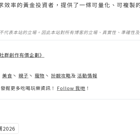
求效率的黃金投資者，提供了一條可量化、可複製
並不代表本站的立場。因此本站對所有博客的立場、真實性、準確性
社群創作有價企劃》
】
丶
美食
丶
親子
丶
寵物
丶
扮靚攻略
及
活動情報
p啦！發掘更多吃喝玩樂資訊！
Follow 我哋
！
2026