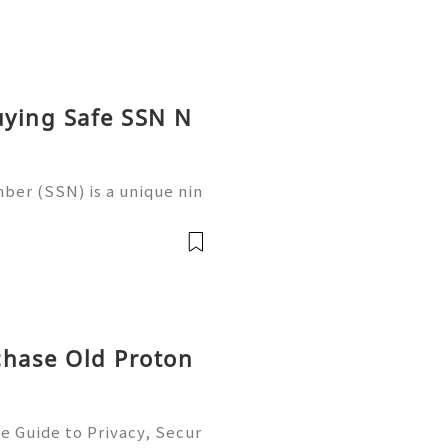
uying Safe SSN N
ber (SSN) is a unique nin
 in the United States for
 records, taxation, and g
chase Old Proton
e Guide to Privacy, Secur