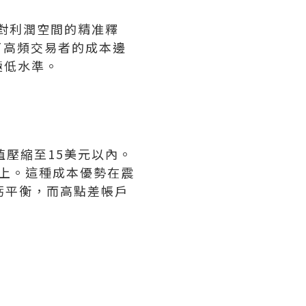
是對利潤空間的精准釋
了高頻交易者的成本邊
極低水準。
值壓縮至15美元以內。
以上。這種成本優勢在震
虧平衡，而高點差帳戶