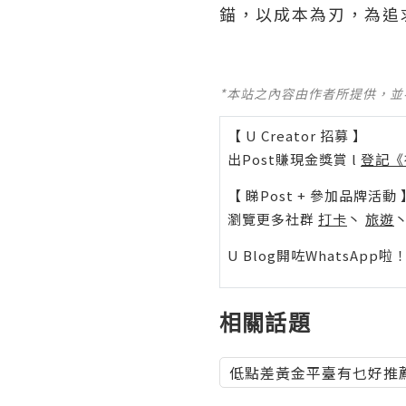
錨，以成本為刃，為追
*本站之內容由作者所提供，
【 U Creator 招募 】
出Post賺現金獎賞 l
登記《
【 睇Post + 參加品牌活動 
瀏覽更多社群
打卡
丶
旅遊
U Blog開咗WhatsAp
相關話題
低點差黃金平臺有乜好推薦