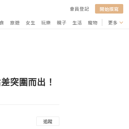
會員登記
開始撰寫
食
旅遊
女生
玩樂
親子
生活
寵物
行山
更多
打卡
點差突圍而出！
追蹤