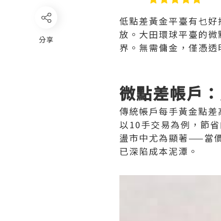
低點差黃金平臺有乜好
放。大田環球平臺的微
分享
界。無需傭金，僅憑透
‌微點差帳戶
傳統帳戶每手黃金點差
以10手交易為例，節
盪市中尤為顯著——當
已深陷成本泥潭。