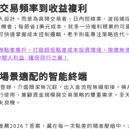
從交易頻率到收益複利
人設計，而是為高頻交易者、日內短線客、波段捕
試錯機會；每節省1美元成本，就多一分複利積累的可
可快速掌握成本控制邏輯，老手則能專注策略迭代
微點差賬戶，打造超低點差成本投資環境，限價無
無中間人利益, 確保同行之最！
全場景適配的智能終端
步登錄，介面簡潔無冗餘，出入金流程無縫銜接。帳
行使用，兼顧資金規模與交易策略的雙重需求。全
失良機。
推薦2026‌？答案，藏在每一次點差的精准壓縮中