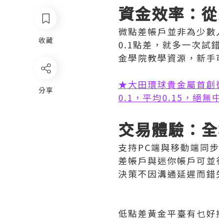
‌資金效率：
微點差帳戶並非為少數
收藏
0.1點差，就多一次
金學院教學資源，新手
★大田環球貴金屬首創
分享
0.1，平均0.15，絕
‌交易體驗：
支持PC端與移動端同
差帳戶與迷你帳戶可並
決策不因溝通延遲而錯
低點差黃金平臺有乜好