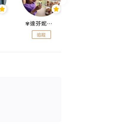
✾達芬妮•愛孩子•愛生活✾
wendysugar享受生活gogogo
追蹤
追蹤