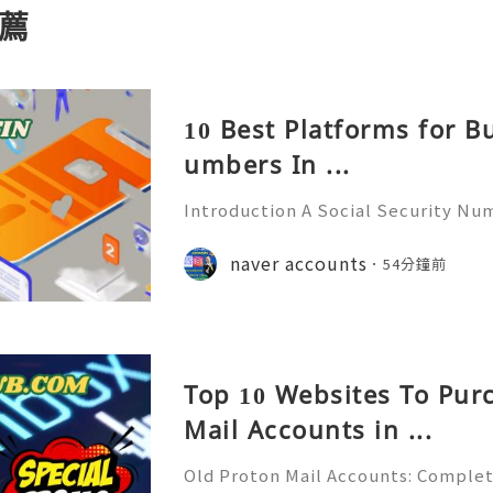
薦
10 Best Platforms for B
umbers In ...
Introduction A Social Security Num
e-digit identification number used
official identification, employment
naver accounts
54分鐘前
overnment-related pur
Top 10 Websites To Pur
Mail Accounts in ...
Old Proton Mail Accounts: Complet