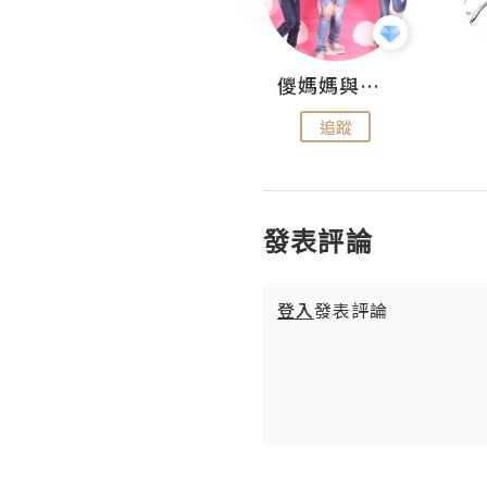
Hahakelly的生活點滴
儍媽媽與兩隻小魔怪之家
追蹤
追蹤
發表評論
登入
發表評論