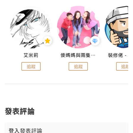
點滴
艾米莉
儍媽媽與兩隻小魔怪之家
追蹤
追蹤
追蹤
發表評論
登入
發表評論