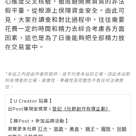
心維度交叉核驗，徹底避開無資質的非法
假平臺，從根源上保障資金安全。由此可
見，大家在調查和對比過程中，往往需要
花費一定的時間和精力去綜合考慮各方面
因素，這也是為了日後能夠把全部精力放
在交易當中。
*本站之內容由作者所提供，並不代表本站的立場。因此本站對
所有博客的立場、真實性、準確性及完整性不負任何法律責
任。
【 U Creator 招募 】
出Post賺現金獎賞 l
登記《社群創作有價企劃》
【 睇Post + 參加品牌活動 】
瀏覽更多社群
打卡
丶
旅遊
丶
美食
丶
親子
丶
寵物
丶
扮靚