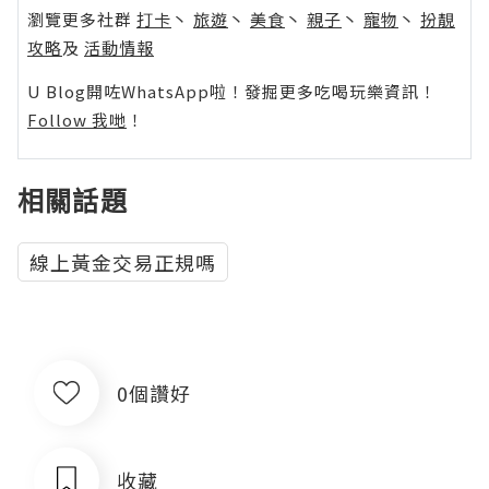
瀏覽更多社群
打卡
丶
旅遊
丶
美食
丶
親子
丶
寵物
丶
扮靚
攻略
及
活動情報
U Blog開咗WhatsApp啦！發掘更多吃喝玩樂資訊！
Follow 我哋
！
相關話題
線上黃金交易正規嗎
0個讚好
收藏