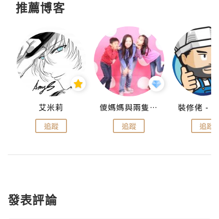
推薦博客
點滴
艾米莉
儍媽媽與兩隻小魔怪之家
追蹤
追蹤
追蹤
發表評論