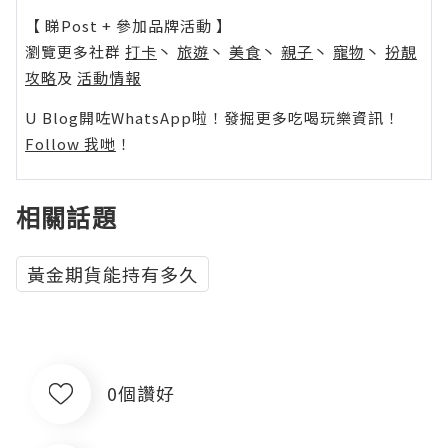
【 睇Post + 參加品牌活動 】
瀏覽更多社群
打卡
丶
旅遊
丶
美食
丶
親子
丶
寵物
丶
扮靚
攻略
及
活動情報
U Blog開咗WhatsApp啦！發掘更多吃喝玩樂資訊！
Follow 我哋
！
相關話題
黃金期貨能持有多久
0個讚好