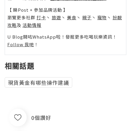
【 睇Post + 參加品牌活動 】
瀏覽更多社群
打卡
丶
旅遊
丶
美食
丶
親子
丶
寵物
丶
扮靚
攻略
及
活動情報
U Blog開咗WhatsApp啦！發掘更多吃喝玩樂資訊！
Follow 我哋
！
相關話題
現貨黃金有哪些操作建議
0個讚好