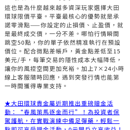
這也是為什麼越來越多資深玩家選擇大田
環球限價平臺。平臺最核心的優勢就是承
諾零滑點——你設定的止損價、止盈價，就
是最終成交價，一分不差。哪怕行情瞬間
跳空50點，你的單子依然精准執行在預設
價位。配合微點差帳戶，黃金點差低至15
美元/手，每筆交易的隱性成本大幅降低，
讓你的風控空間更加充裕。加上7×24小時
線上客服隨時回應，遇到突發行情也能第
一時間獲得專業支持。
★
大田環球貴金屬近期推出重磅贈金活
動：“春風策馬逐金而行”！為投資者保
駕護航，在實戰演練中備足彈藥，輕鬆一
點即可享受贈金活動，0元開戶立享收益！