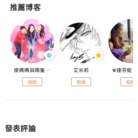
推薦博客
點滴
儍媽媽與兩隻小魔怪之家
艾米莉
追蹤
追蹤
追蹤
發表評論