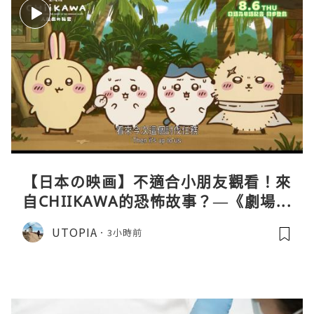
【日本の映画】不適合小朋友觀看！來
自CHIIKAWA的恐怖故事？—《劇場版
CHIIKAWA 人魚島的秘密》
UTOPIA
3小時前