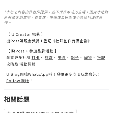
*本站之內容由作者所提供，並不代表本站的立場。因此本站對
所有博客的立場、真實性、準確性及完整性不負任何法律責
任。
【 U Creator 招募 】
出Post賺現金獎賞 l
登記《社群創作有價企劃》
【 睇Post + 參加品牌活動 】
瀏覽更多社群
打卡
丶
旅遊
丶
美食
丶
親子
丶
寵物
丶
扮靚
攻略
及
活動情報
U Blog開咗WhatsApp啦！發掘更多吃喝玩樂資訊！
Follow 我哋
！
相關話題