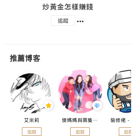
炒黃金怎樣賺錢
追蹤
推薦博客
點滴
艾米莉
儍媽媽與兩隻小魔怪之家
追蹤
追蹤
追蹤