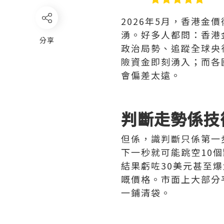
2026年5月，香港金
湧。好多人都問：香港
分享
政治局勢、追蹤全球央
險資金即刻湧入；而各
會偏差太遠。
判斷走勢係技
但係，識判斷只係第一步
下一秒就可能跳空10
結果虧咗30美元甚至
嘅價格。市面上大部分
一鋪清袋。