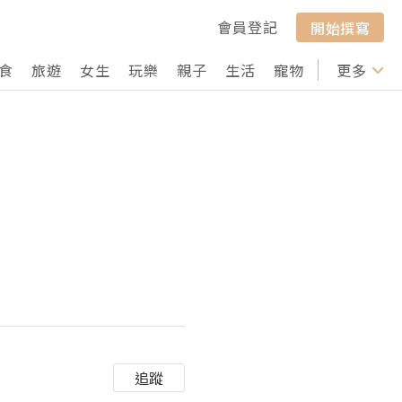
會員登記
開始撰寫
食
旅遊
女生
玩樂
親子
生活
寵物
行山
更多
打卡
追蹤