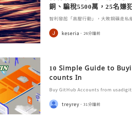
銅、騙稅5500萬，25名嫌
智利發起「高壓行動」，大敗銅礦走私
罪集團。智利當局4月8日宣布破獲一起
團以卡車將竊得的銅料運至智利北部的港口
keseria
26分鐘前
e），5年間竊取價值逾9.1億美元。是
一。《南華早報》報導，這場名為「高壓行動」
Voltage）的跨區行動橫跨全國7個地
產，並查扣
10 Simple Guide to Buy
counts In
Buy GitHub Accounts from usadigi
Fast & Reliable 24/7 Customer Su
pp :+1 (506) 541-7768 💫💎💲💫🌐✨
treyrey
31分鐘前
b 💫💎💲💫🌐✨💎Discord: usadigital