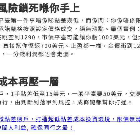
風險鎖死喺你手上
平臺第一件事唔係睇點差幾低，而係問：你係唔係
承諾嚴格按照設定價格成交，絕無滑點。舉個實例：
跳空到1290，市價平臺可能讓你虧1000美元，但
，直接幫你慳返700美元。止盈都一樣，金價衝到1
盈，一分錢利潤都唔會走漏。
成本再壓一層
戶，1手點差低至15美元，一般平臺要50美元，交
I執行，由判斷到落單到風控，成條鏈都幫你打通。
微點差賬戶，打造超低點差成本投資環境，限價無
無中間人利益, 確保同行之最！