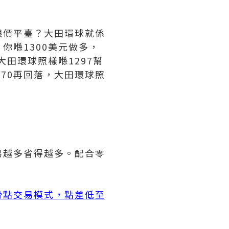
限價平臺？大田環球就係
你喺1300美元做多，
大田環球照樣喺1297幫
270再回落，大田環球照
易越多省得越多。配合零
滑點交易模式，點差低至