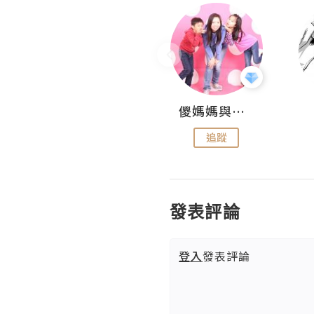
Hahakelly的生活點滴
儍媽媽與兩隻小魔怪之家
追蹤
追蹤
發表評論
登入
發表評論