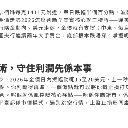
價徘徊喺每克1411元附近，單日跌幅半個百分點，
金價走勢2026怎麼判斷？其實核心就三樣嘢——睇
行購金動向。美元走弱，金價就有支撐；中東、俄
國央行連續兩年大手買金，底部根本跌唔穿。掌握
術，守住利潤先係本事
。2026年金價日內振幅動輒15至20美元，上一秒
個點。你判斷得再準，一個滑點就可以將你嘅止損打
爆倉。呢個就係風控嘅核心痛點——唔係你睇錯市，
平臺都係市價模式，遇到跳空行情，止盈止損形同