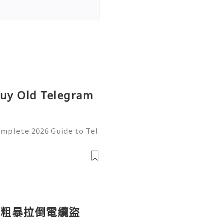
Buy Old Telegram
omplete 2026 Guide to Tel
 💫💎💲💫🌐✨💎Fast & Reli
💫🌐✨💎WhatsApp :+1 (50
: @usadigita
：粗暴拉倒電纜盜