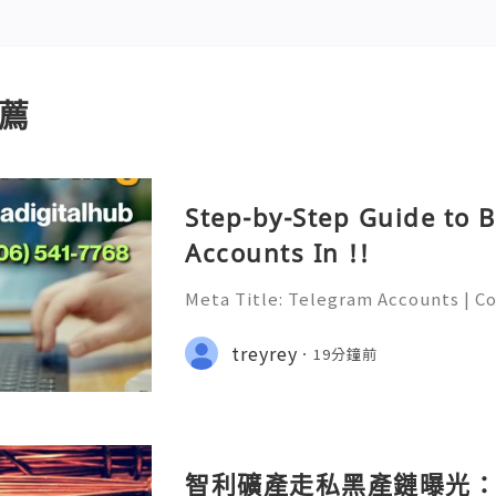
薦
Step-by-Step Guide to 
Accounts In !!
Meta Title: Telegram Accounts | C
egram Features, Security & Privacy
able 24/7 Customer Support 💫💎
treyrey
19分鐘前
6) 541-7768 💫💎💲💫🌐✨💎Telegram
智利礦產走私黑產鏈曝光