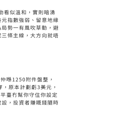
波動看似溫和，實則暗湧
美元指數強弱、留意地緣
烏局勢一有風吹草動，避
呢三條主線，大方向就唔
仲喺1250附件盤整，
穿，原本計劃虧3美元，
係平臺冇幫你守住你設定
虛設，投資者賺嘅錢隨時