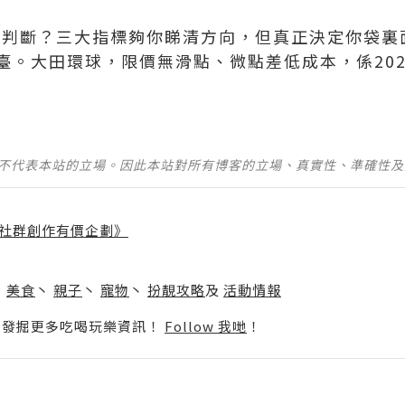
怎麼判斷？三大指標夠你睇清方向，但真正決定你袋
臺。大田環球，限價無滑點、微點差低成本，係20
並不代表本站的立場。因此本站對所有博客的立場、真實性、準確性
社群創作有價企劃》
】
丶
美食
丶
親子
丶
寵物
丶
扮靚攻略
及
活動情報
p啦！發掘更多吃喝玩樂資訊！
Follow 我哋
！