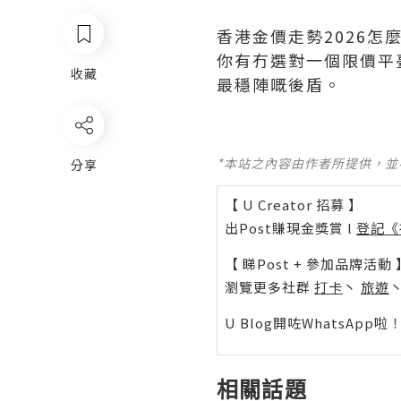
香港金價走勢2026
你有冇選對一個限價平
收藏
最穩陣嘅後盾。
*本站之內容由作者所提供，
分享
【 U Creator 招募 】
出Post賺現金獎賞 l
登記《
【 睇Post + 參加品牌活動 
瀏覽更多社群
打卡
丶
旅遊
U Blog開咗WhatsAp
相關話題