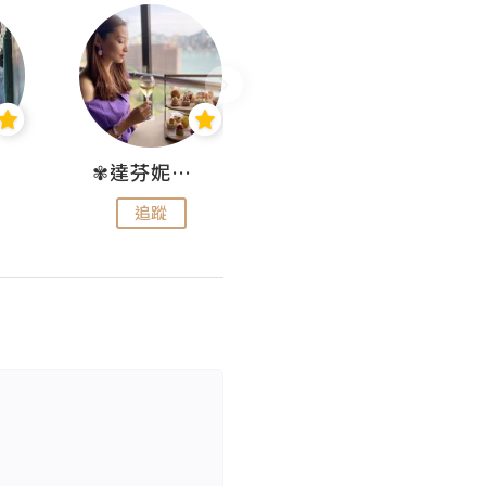
✾達芬妮•愛孩子•愛生活✾
wendysugar享受生活gogogo
追蹤
追蹤