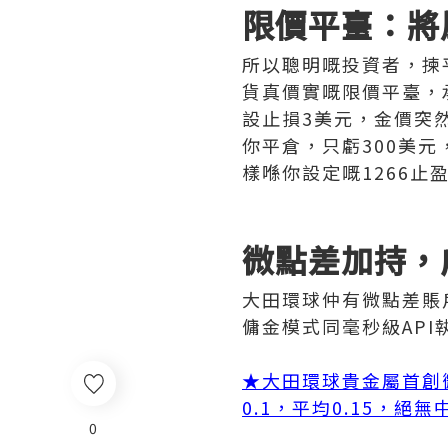
限價平臺：將
所以聰明嘅投資者，揀
貨真價實嘅限價平臺，
設止損3美元，金價突然
你平倉，只虧300美元
樣喺你設定嘅1266止
微點差加持，
大田環球仲有微點差賬
傭金模式同毫秒級AP
★
大田環球貴金屬首創
0.1，平均0.15，絕
0