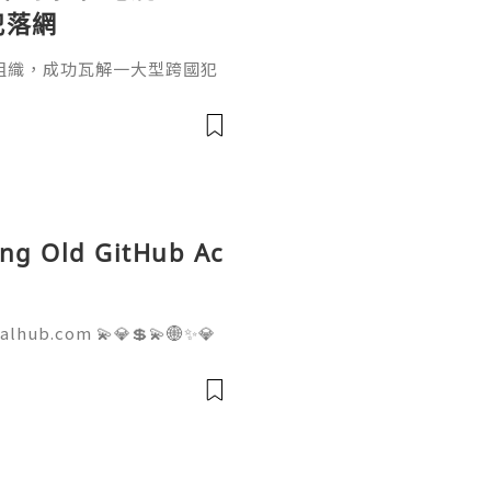
犯落網
組織，成功瓦解一大型跨國犯
竊銅跨國走私案，這個犯罪集
城市伊基克（Iquiqu
智利史上最大集團犯罪案之
（Operation High
區，共逮捕25人、搜查49處房
ing Old GitHub Ac
talhub.com 💫💎💲💫🌐✨💎
pport 💫💎💲💫🌐✨💎WhatsA
💎Telegram: @usadigitalhu
hub 💫💎💲💫🌐✨💎Email:us