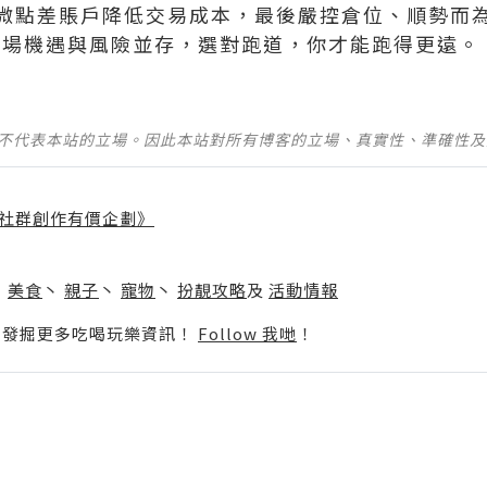
微點差賬戶降低交易成本，最後嚴控倉位、順勢而
銀市場機遇與風險並存，選對跑道，你才能跑得更遠。
並不代表本站的立場。因此本站對所有博客的立場、真實性、準確性
社群創作有價企劃》
】
丶
美食
丶
親子
丶
寵物
丶
扮靚攻略
及
活動情報
p啦！發掘更多吃喝玩樂資訊！
Follow 我哋
！