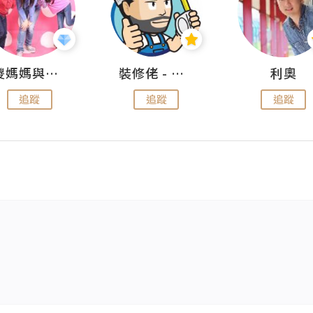
儍媽媽與兩隻小魔怪之家
裝修佬 - 香港一站式網上裝修平台
利奧
追蹤
追蹤
追蹤