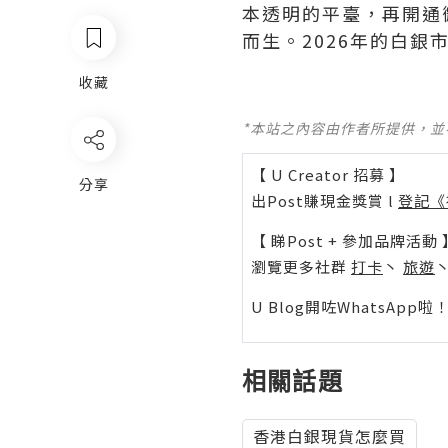
本透明的平臺，再開通
而生。2026年的白
收藏
*本站之內容由作者所提供，
【 U Creator 招募 】
分享
出Post賺現金獎賞 l
登記《
【 睇Post + 參加品牌活動 
瀏覽更多社群
打卡
丶
旅遊
U Blog開咗WhatsAp
相關話題
香港白銀現貨怎麼買