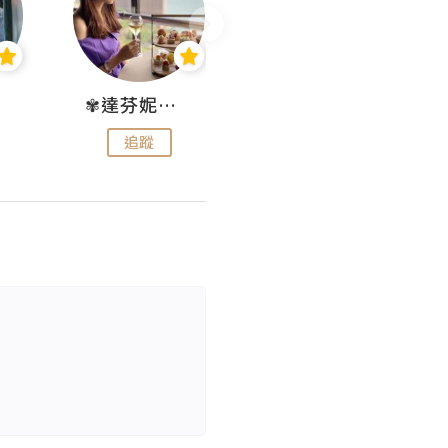
✾達芬妮•愛孩子•愛生活✾
wendysugar享受生活gogogo
追蹤
追蹤