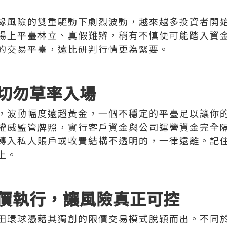
緣風險的雙重驅動下劇烈波動，越來越多投資者開
場上平臺林立、真假難辨，稍有不慎便可能踏入資
的交易平臺，遠比研判行情更為緊要。
切勿草率入場
，波動幅度遠超黃金，一個不穩定的平臺足以讓你
權威監管牌照，實行客戶資金與公司運營資金完全
轉入私人賬戶或收費結構不透明的，一律遠離。記
上。
價執行，讓風險真正可控
田環球憑藉其獨創的限價交易模式脫穎而出。不同