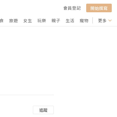
會員登記
開始撰寫
食
旅遊
女生
玩樂
親子
生活
寵物
行山
更多
打卡
追蹤