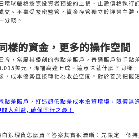
田環球嚴格按照投資者預設的止損、止盈價格執行
成交。平臺受嚴密監管，資金存管獨立於運營主體
一分錢。
同樣的資金，更多的操作空間
王牌，當屬其獨創的微點差賬戶。普通賬戶每手點差約
0.015美元，降幅高達七成。這意味著什麼？同樣
豫，成本優勢直接轉化為收益空間。對於善於把握
微點差賬戶，打造超低點差成本投資環境，限價無
無中間人利益, 確保同行之最！
港白銀現貨怎麼買？答案其實很清晰：先鎖定一個持