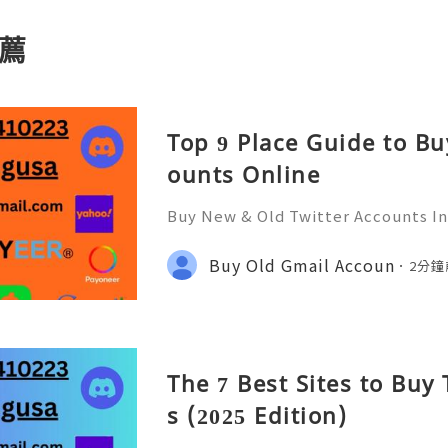
薦
Top 9 Place Guide to Bu
ounts Online
Buy New & Old Twitter Accounts In
tal world, social media platforms l
become essential tools for commu
Buy Old Gmail Accoun
2分鐘
arketing. Many people sear
The 7 Best Sites to Bu
s (2025 Edition)