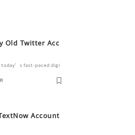
y Old Twitter Acc
 today’s fast-paced digi
ike Twitter (now X) have
nication, branding, and m
前
y TextNow Account