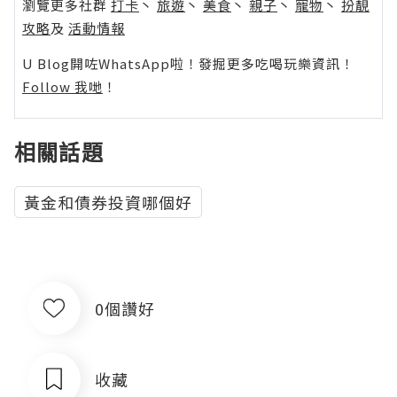
瀏覽更多社群
打卡
丶
旅遊
丶
美食
丶
親子
丶
寵物
丶
扮靚
攻略
及
活動情報
U Blog開咗WhatsApp啦！發掘更多吃喝玩樂資訊！
Follow 我哋
！
相關話題
黃金和債券投資哪個好
0個讚好
收藏