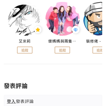
點滴
艾米莉
儍媽媽與兩隻小魔怪之家
追蹤
追蹤
追蹤
發表評論
登入
發表評論