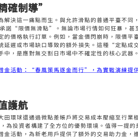
精確制導”
為解決這一痛點而生。與允許滑點的普通平臺不同，
，承諾“限價無滑點”。無論市場行情如何狂暴，甚
定的價格執行訂單。例如，當金價閃崩時，限價平
統延遲或市場缺口導致的額外損失。這種“定點成
手中，是應對無交割日市場中不確定性的核心武器
贈金活動：“春風策馬逐金而行”，為實戰演練提
值護航
大田環球還通過微點差帳戶將交易成本壓縮至行業
客服，為投資者構建了全方位的優勢環境。值得一提的
贈金活動，為新老用戶提供了額外的交易助力金，