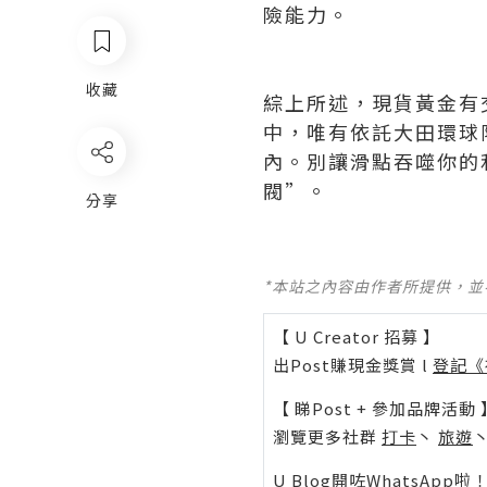
險能力。
收藏
綜上所述，現貨黃金有
中，唯有依託大田環球
內。別讓滑點吞噬你的
閥”。
分享
*本站之內容由作者所提供，
【 U Creator 招募 】
出Post賺現金獎賞 l
登記《
【 睇Post + 參加品牌活動 
瀏覽更多社群
打卡
丶
旅遊
U Blog開咗WhatsAp