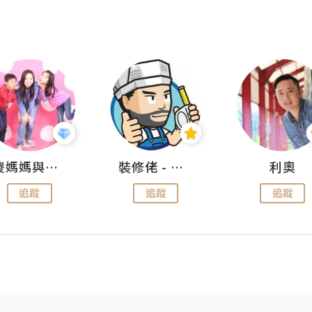
儍媽媽與兩隻小魔怪之家
裝修佬 - 香港一站式網上裝修平台
利奧
追蹤
追蹤
追蹤