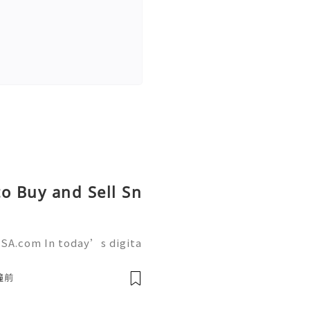
o Buy and Sell Sn
SA.com In today’s digita
 a powerful role in commu
g. AcckingUSA.com Snapch
鐘前