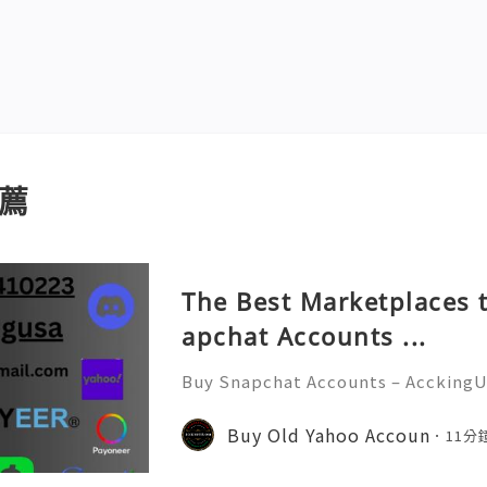
薦
The Best Marketplaces t
apchat Accounts ...
Buy Snapchat Accounts – AcckingU
l era, social media platforms play
nication, branding, and marketin
Buy Old Yahoo Accoun
11分
at has become one of the most