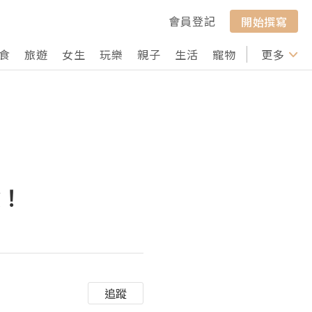
會員登記
開始撰寫
食
旅遊
女生
玩樂
親子
生活
寵物
行山
更多
打卡
險！
追蹤