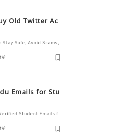
uy Old Twitter Ac
: Stay Safe, Avoid Scams,
X (formerly Twitter) is on
al media platforms, conne
鐘前
Edu Emails for Stu
erified Student Emails f
ick assistance? Our team i
sit now our websitehttp
鐘前