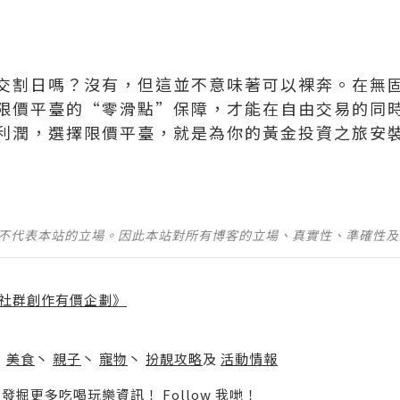
交割日嗎？沒有，但這並不意味著可以裸奔。在無
限價平臺的“零滑點”保障，才能在自由交易的同
利潤，選擇限價平臺，就是為你的黃金投資之旅安
並不代表本站的立場。因此本站對所有博客的立場、真實性、準確性
社群創作有價企劃》
】
丶
美食
丶
親子
丶
寵物
丶
扮靚攻略
及
活動情報
p啦！發掘更多吃喝玩樂資訊！
Follow 我哋
！