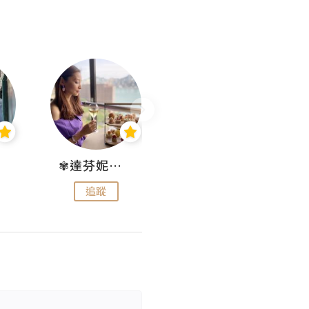
✾達芬妮•愛孩子•愛生活✾
wendysugar享受生活gogogo
追蹤
追蹤