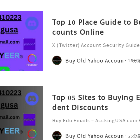
Top 10 Place Guide to B
counts Online
X (Twitter) Account Security Guide
and Grow Your Account Organically 
e of the world's most popular soci
Buy Old Yahoo Accoun
18分
cting millions of use
Top 05 Sites to Buying 
dent Discounts
Buy Edu Emails – AcckingUSA.com V
or Exclusive Benefits 📞🚀 Need qu
s always online — Just contact! Vi
Buy Old Yahoo Accoun
25分
s://acckingusa.com/product/b