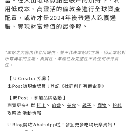
用低成本、高靈活的倫敦金進行全球資產
配置，或許才是2024年後普通人跑贏通
脹、實現財富增值的最優解。
*本站之內容由作者所提供，並不代表本站的立場。因此本站對
所有博客的立場、真實性、準確性及完整性不負任何法律責
任。
【 U Creator 招募 】
出Post賺現金獎賞 l
登記《社群創作有價企劃》
【 睇Post + 參加品牌活動 】
瀏覽更多社群
打卡
丶
旅遊
丶
美食
丶
親子
丶
寵物
丶
扮靚
攻略
及
活動情報
U Blog開咗WhatsApp啦！發掘更多吃喝玩樂資訊！