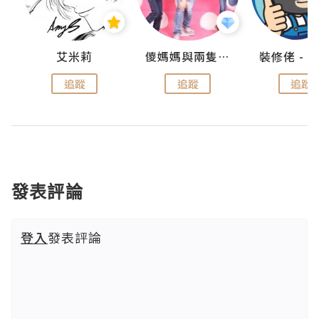
點滴
艾米莉
儍媽媽與兩隻小魔怪之家
追蹤
追蹤
追蹤
發表評論
登入
發表評論