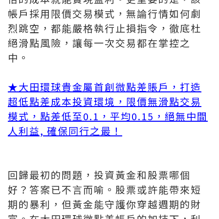
帳戶採用限價交易模式，無論行情如何劇
烈跳空，都能嚴格執行止損指令，徹底杜
絕滑點風險，讓每一次交易都在掌控之
中。
★大田環球貴金屬首創微點差賬戶，打造
超低點差成本投資環境，限價無滑點交易
模式，點差低至0.1，平均0.15，絕無中間
人利益, 確保同行之最！
回歸最初的問題，投資黃金和股票哪個
好？答案已不言而喻。股票或許能帶來短
期的暴利，但黃金能守護你穿越週期的財
富。在大田環球微點差帳戶的加持下，利