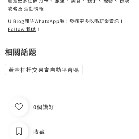
瀏覽更多社群
打卡
丶
旅遊
丶
美食
丶
親子
丶
寵物
丶
扮靚
攻略
及
活動情報
U Blog開咗WhatsApp啦！發掘更多吃喝玩樂資訊！
Follow 我哋
！
相關話題
黃金杠杆交易會自動平倉嗎
0個讚好
收藏