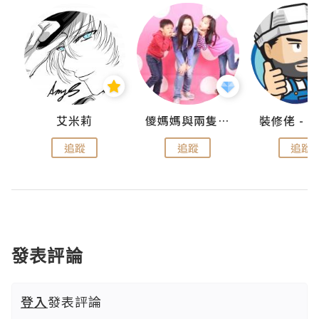
點滴
艾米莉
儍媽媽與兩隻小魔怪之家
追蹤
追蹤
追蹤
發表評論
登入
發表評論