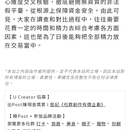
心維度交叉核驗，徹底避開無資質的非法
假平臺，從根源上保障資金安全。由此可
見，大家在調查和對比過程中，往往需要
花費一定的時間和精力去綜合考慮各方面
因素，這也是為了日後能夠把全部精力放
在交易當中。
*本站之內容由作者所提供，並不代表本站的立場。因此本站對
所有博客的立場、真實性、準確性及完整性不負任何法律責
任。
【 U Creator 招募 】
出Post賺現金獎賞 l
登記《社群創作有價企劃》
【 睇Post + 參加品牌活動 】
瀏覽更多社群
打卡
丶
旅遊
丶
美食
丶
親子
丶
寵物
丶
扮靚