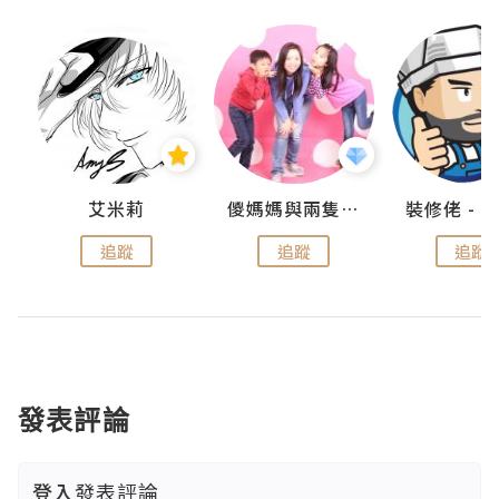
點滴
艾米莉
儍媽媽與兩隻小魔怪之家
追蹤
追蹤
追蹤
發表評論
登入
發表評論