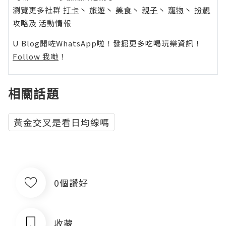
瀏覽更多社群
打卡
丶
旅遊
丶
美食
丶
親子
丶
寵物
丶
扮靚
攻略
及
活動情報
U Blog開咗WhatsApp啦！發掘更多吃喝玩樂資訊！
Follow 我哋
！
相關話題
黃金交叉是看日均線嗎
0個讚好
收藏