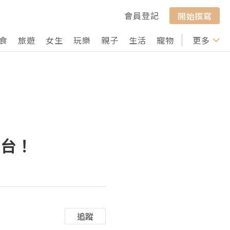
會員登記
開始撰寫
食
旅遊
女生
玩樂
親子
生活
寵物
行山
更多
打卡
平台！
追蹤