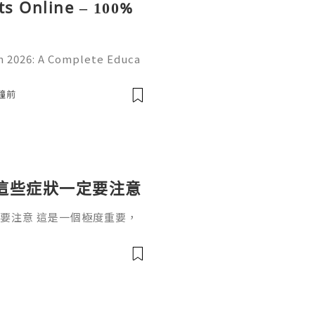
s Online – 100%
 2026: A Complete Educa
d Online Learning Introduc
erstanding online platform
分鐘前
這些症狀一定要注意
要注意 這是一個極度重要，
一個根深蒂固的觀念：「懷孕
過了12週，進入孕中期（4~
。」