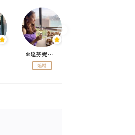
✾達芬妮•愛孩子•愛生活✾
wendysugar享受生活gogogo
追蹤
追蹤