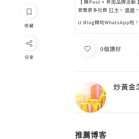
【 睇Post + 參加品牌活動 
瀏覽更多社群
打卡
丶
旅遊
U Blog開咗WhatsAp
收藏
0個讚好
分享
炒黃金
推薦博客