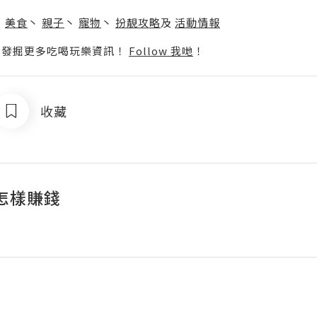
】
丶
美食
丶
親子
丶
寵物
丶
扮靚攻略
及
活動情報
p啦！發掘更多吃喝玩樂資訊！
Follow 我哋
！
收藏
怎樣賺錢