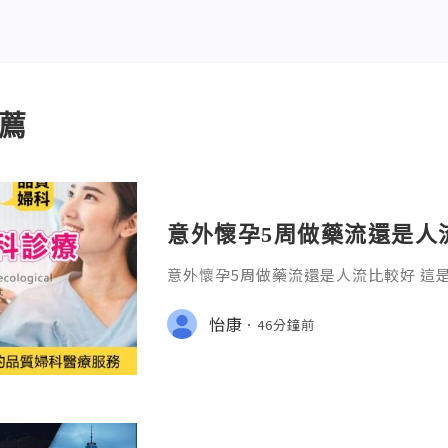
薦
意外懷孕5周做藥流還是人
意外懷孕5周做藥流還是人流比較好 這
卻又必須冷靜面對的抉擇。在診間，我
慌的女性，顫抖地問出這句話：「醫生
怡康
46分鐘前
傷身體？」