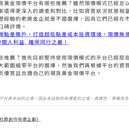
貨黃金限價平台有哪些推薦？雖然限價模式已經足
家還得更深入的調查和對比，比如資質狀況就是相
歷經驗的老牌金企就是不錯選擇，因為它們已經在
口碑評價。
微點差賬戶，打造超低點差成本投資環境，限價無
無中間人利益, 確保同行之最！
些推薦？首先目前堅持使用限價模式的平台已經屈
大範圍縮窄平台的選擇，然後我們再根據平台的資
到優質且合適自己的現貨黃金限價平台。
並不代表本站的立場。因此本站對所有博客的立場、真實性、準確性
社群創作有價企劃》