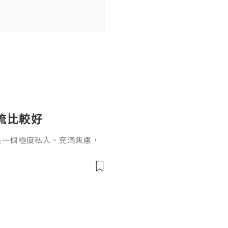
流比較好
是一個極度私人、充滿焦慮，
經常看到拿著驗孕棒、滿臉驚
，我該選哪一種？哪個比較不