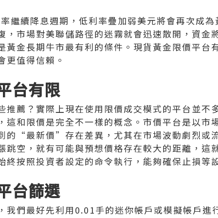
大概率繼續降息週期，低利率疊加弱美元將會再次成
復，市場對美聯儲路徑的迷霧就會迅速散開，資金
是黃金長期牛市最有利的條件。現貨黃金限價平台
會更值得信賴。
平台有限
些推薦？實際上現在使用限價成交模式的平台並不
，這和限價是完全不一樣的概念。市價平台是以市
到的“最新價”存在差異，尤其在市場波動劇烈或
漲跳空，就有可能與預想價格存在較大的距離，這
始終按照投資者設定的命令執行，能夠確保止損等
平台篩選
，我們最好先利用0.01手的迷你帳戶或模擬帳戶進