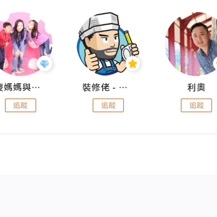
儍媽媽與兩隻小魔怪之家
裝修佬 - 香港一站式網上裝修平台
利奧
追蹤
追蹤
追蹤