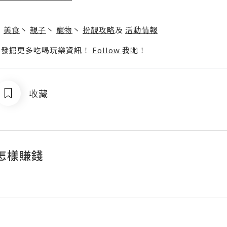
】
丶
美食
丶
親子
丶
寵物
丶
扮靚攻略
及
活動情報
p啦！發掘更多吃喝玩樂資訊！
Follow 我哋
！
收藏
怎樣賺錢