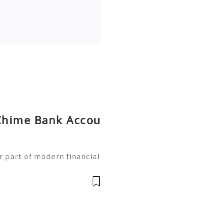
Chime Bank Accou
g
 part of modern financial
ess banking services qui
obile devices. With the g