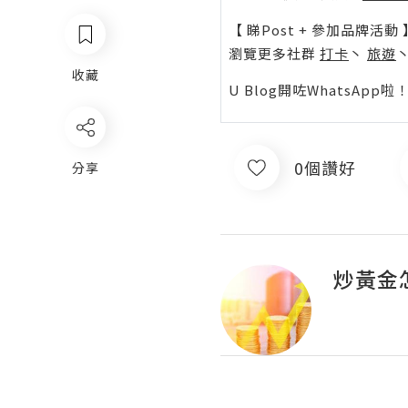
【 睇Post + 參加品牌活動 
瀏覽更多社群
打卡
丶
旅遊
收藏
U Blog開咗WhatsAp
0個讚好
分享
炒黃金