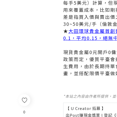
每手5美元）計算，但
用來覆蓋成本，比如剛
差是指買入價與賣出價
30~50美元/手（倫
★
大田環球貴金屬首創
0.1，平均0.15，絕
現貨貴金屬0元開戶0
政策而定，優質平臺會
生費用，由於長期持單
畫，並搭配限價平臺做
*本站之內容由作者所提供，
【 U Creator 招募 】
0
出Post賺現金獎賞 l
登記《