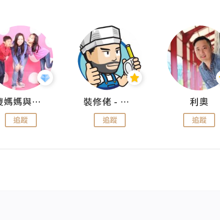
儍媽媽與兩隻小魔怪之家
裝修佬 - 香港一站式網上裝修平台
利奧
追蹤
追蹤
追蹤