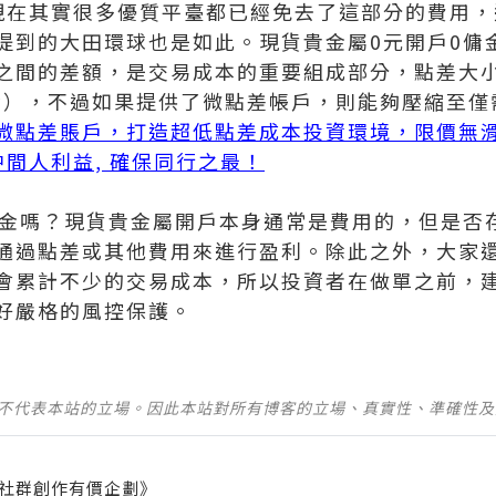
現在其實很多優質平臺都已經免去了這部分的費用，
提到的大田環球也是如此。現貨貴金屬0元開戶0傭
之間的差額，是交易成本的重要組成部分，點差大
敦金），不過如果提供了微點差帳戶，則能夠壓縮至僅
微點差賬戶，打造超低點差成本投資環境，限價無
無中間人利益, 確保同行之最！
傭金嗎？現貨貴金屬開戶本身通常是費用的，但是否
通過點差或其他費用來進行盈利。除此之外，大家
會累計不少的交易成本，所以投資者在做單之前，
好嚴格的風控保護。
並不代表本站的立場。因此本站對所有博客的立場、真實性、準確性
社群創作有價企劃》