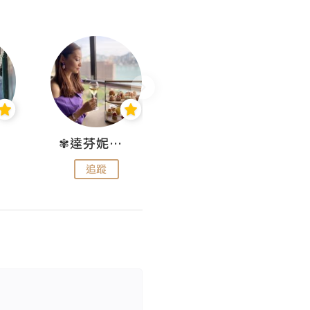
✾達芬妮•愛孩子•愛生活✾
wendysugar享受生活gogogo
追蹤
追蹤