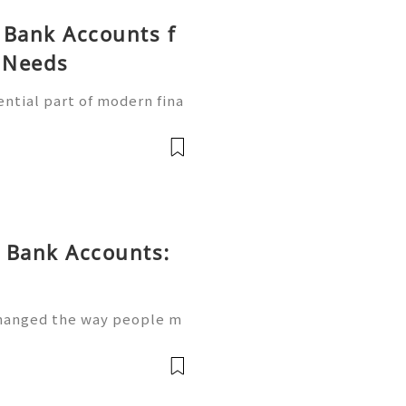
 Bank Accounts f
g Needs
ntial part of modern fina
 simple way to handle tra
manage their finances thr
 Bank Accounts:
changed the way people m
first banking platforms, u
t deposits, track spendin