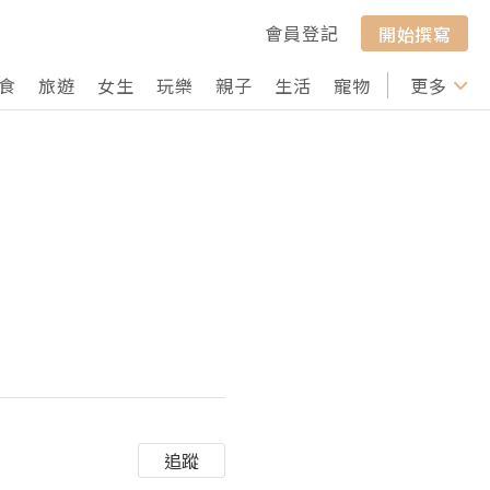
會員登記
開始撰寫
食
旅遊
女生
玩樂
親子
生活
寵物
行山
更多
打卡
追蹤