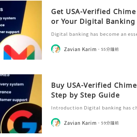
Get USA-Verified Chime
or Your Digital Bankin
Digital banking has become an esse
ncial management, offering users a
nsactions, monitor spending, and 
Zavian Karim
55分鐘前
ough mobile platforms. C
Buy USA-Verified Chime
Step by Step Guide
Introduction Digital banking has 
anage their finances. With mobile-
sers can send money, receive direc
Zavian Karim
59分鐘前
g, and manage everyday f