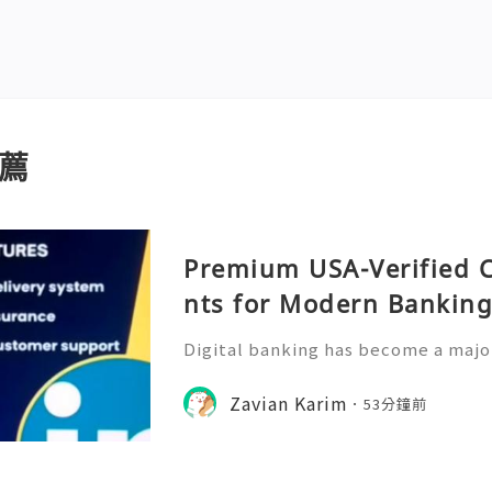
薦
Premium USA-Verified 
nts for Modern Bankin
Digital banking has become a major
management, allowing users to acc
ckly and conveniently from their m
Zavian Karim
53分鐘前
rowth of online financia