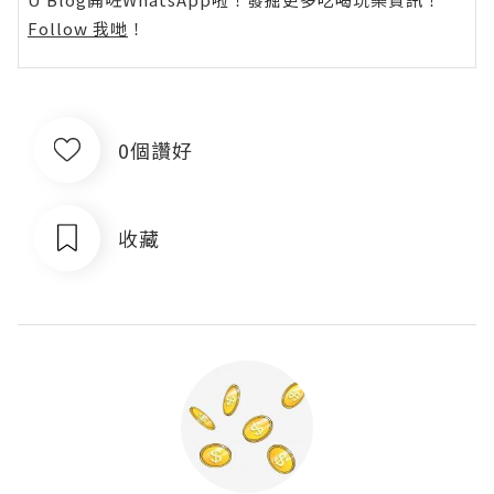
Follow 我哋
！
0個讚好
收藏