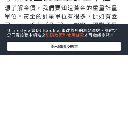
想了解金價，我們要知道黃金的重量計量
單位。黃金的計量單位有很多，比如有盎
司，克，千克（公斤），如噸。國際通量
U Lifestyle 會使用Cookies來改善您的網站體驗，請確定
計量單位共同為---盎司的黃金，現貨黃金
您同意接受本網站之
私隱政策和使用條款
才可繼續瀏覽。
就是以盎司為計量單位，目前現貨黃金為
我已閱讀及同意
19502美元盎司左右。中國普遍習慣於做
克黃金的計量單位，使用公制，投資現貨
黃金，要先適應國籍計量單位。
金價怎麼算？
了解相應的單位之後，投資者可以根據國
際金價去推算當地的金價，一般去金鋪可
以快速了解當下的金價大小。在相關的投
資軟件上也能看到現貨黃金的即時價格以