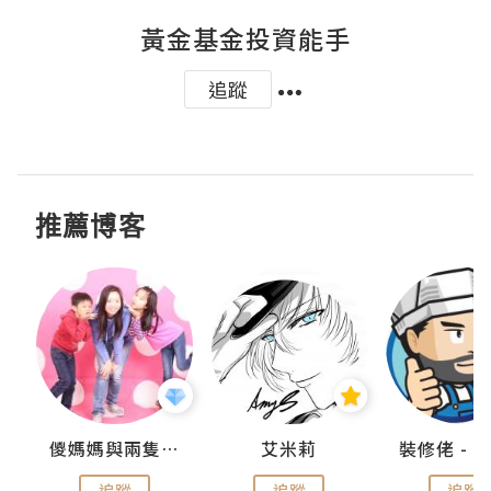
黃金基金投資能手
追蹤
推薦博客
點滴
儍媽媽與兩隻小魔怪之家
艾米莉
追蹤
追蹤
追蹤