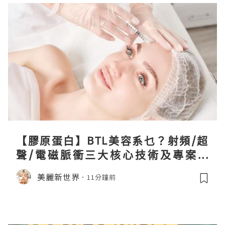
【膠原蛋白】BTL美容系乜？射頻/超
聲/電磁脈衝三大核心技術及專案盤
點！
美麗新世界
11分鐘前