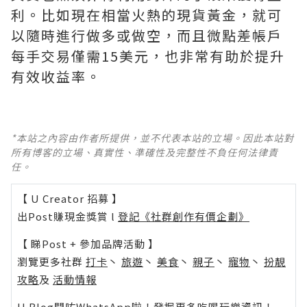
利。比如現在相當火熱的現貨黃金，就可
以隨時進行做多或做空，而且微點差帳戶
每手交易僅需15美元，也非常有助於提升
有效收益率。
*本站之內容由作者所提供，並不代表本站的立場。因此本站對
所有博客的立場、真實性、準確性及完整性不負任何法律責
任。
【 U Creator 招募 】
出Post賺現金獎賞 l
登記《社群創作有價企劃》
【 睇Post + 參加品牌活動 】
瀏覽更多社群
打卡
丶
旅遊
丶
美食
丶
親子
丶
寵物
丶
扮靚
攻略
及
活動情報
U Blog開咗WhatsApp啦！發掘更多吃喝玩樂資訊！