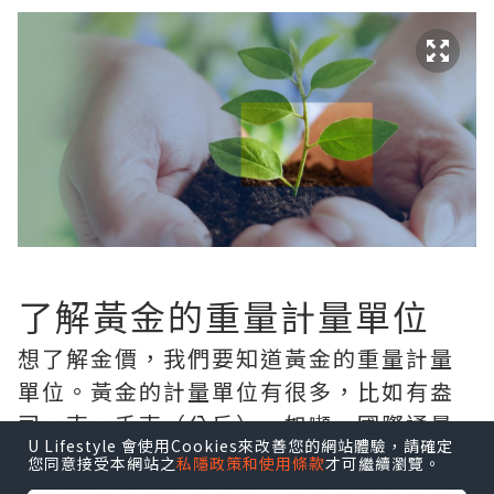
了解黃金的重量計量單位
想了解金價，我們要知道黃金的重量計量
單位。黃金的計量單位有很多，比如有盎
司，克，千克（公斤），如噸。國際通量
U Lifestyle 會使用Cookies來改善您的網站體驗，請確定
計量單位共同為---盎司的黃金，現貨黃金
您同意接受本網站之
私隱政策和使用條款
才可繼續瀏覽。
就是以盎司為計量單位，目前現貨黃金為