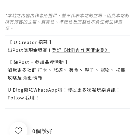
*本站之內容由作者所提供，並不代表本站的立場。因此本站對
所有博客的立場、真實性、準確性及完整性不負任何法律責
任。
【 U Creator 招募 】
出Post賺現金獎賞 l
登記《社群創作有價企劃》
【 睇Post + 參加品牌活動 】
瀏覽更多社群
打卡
丶
旅遊
丶
美食
丶
親子
丶
寵物
丶
扮靚
攻略
及
活動情報
U Blog開咗WhatsApp啦！發掘更多吃喝玩樂資訊！
Follow 我哋
！
0個讚好