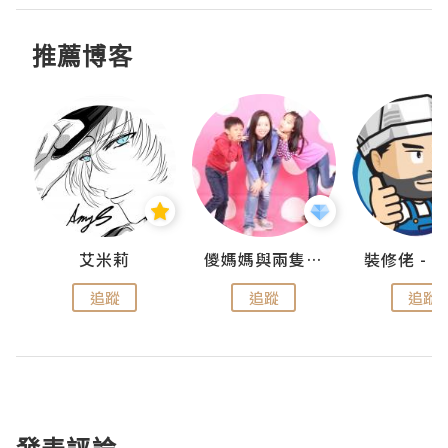
推薦博客
點滴
艾米莉
儍媽媽與兩隻小魔怪之家
追蹤
追蹤
追蹤