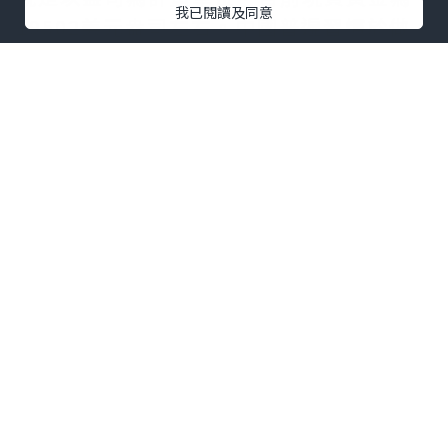
我已閱讀及同意
19502美元盎司左右。中國普遍習慣於做
克黃金的計量單位，使用公制，投資現貨
黃金，要先適應國籍計量單位。
金價怎麼算？
了解相應的單位之後，投資者可以根據國
際金價去推算當地的金價，一般去金鋪可
以快速了解當下的金價大小。在相關的投
資軟件上也能看到現貨黃金的即時價格以
及過去的歷史價格。知道金價只是第一
步，更重要是要預測金價，投資者需要學
習基本面和技術面分析法把握金價趨勢。
現在還適合投資黃金嗎？