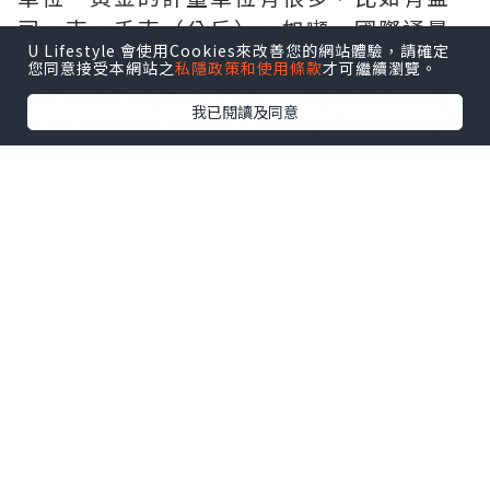
司，克，千克（公斤），如噸。國際通量
U Lifestyle 會使用Cookies來改善您的網站體驗，請確定
計量單位共同為---盎司的黃金，現貨黃金
您同意接受本網站之
私隱政策和使用條款
才可繼續瀏覽。
就是以盎司為計量單位，目前現貨黃金為
我已閱讀及同意
19502美元盎司左右。中國普遍習慣於做
克黃金的計量單位，使用公制，投資現貨
黃金，要先適應國籍計量單位。
金價怎麼算？
了解相應的單位之後，投資者可以根據國
際金價去推算當地的金價，一般去金鋪可
以快速了解當下的金價大小。在相關的投
資軟件上也能看到現貨黃金的即時價格以
及過去的歷史價格。知道金價只是第一
步，更重要是要預測金價，投資者需要學