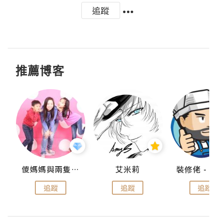
追蹤
推薦博客
點滴
儍媽媽與兩隻小魔怪之家
艾米莉
追蹤
追蹤
追蹤