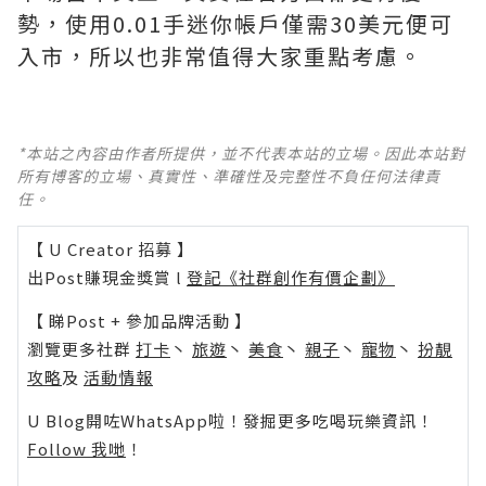
勢，使用0.01手迷你帳戶僅需30美元便可
入市，所以也非常值得大家重點考慮。
*本站之內容由作者所提供，並不代表本站的立場。因此本站對
所有博客的立場、真實性、準確性及完整性不負任何法律責
任。
【 U Creator 招募 】
出Post賺現金獎賞 l
登記《社群創作有價企劃》
【 睇Post + 參加品牌活動 】
瀏覽更多社群
打卡
丶
旅遊
丶
美食
丶
親子
丶
寵物
丶
扮靚
攻略
及
活動情報
U Blog開咗WhatsApp啦！發掘更多吃喝玩樂資訊！
Follow 我哋
！