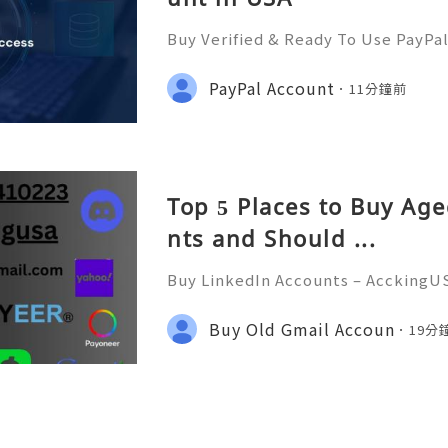
Buy Verified & Ready To Use PayPa
Assistance? We’re Here 24/7! 📧 E
com 💎 WhatsApp: +1(772)563-8300
PayPal Account
11分鐘前
it 🎮 discord: usamarketit ✅ Trust
Top 5 Places to Buy Ag
nts and Should ...
Buy LinkedIn Accounts – AcckingU
economy, professional networkin
ant than ever. AcckingUSA.com Pla
Buy Old Gmail Accoun
19分
a crucial role in connecting