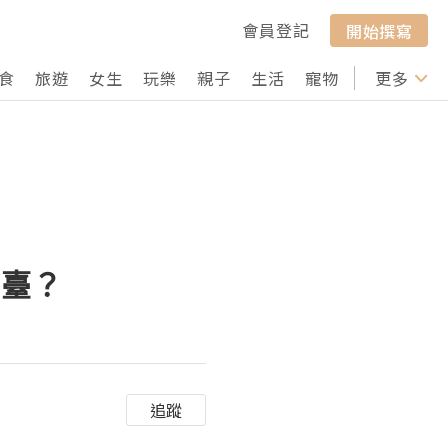
會員登記
開始撰寫
食
旅遊
女生
玩樂
親子
生活
寵物
行山
更多
打卡
平臺？
追蹤