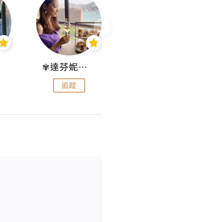
✾達芬妮•愛孩子•愛生活✾
wendysugar享受生活gogogo
追蹤
追蹤