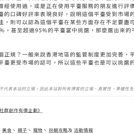
曾經使用過，或是正在使用平臺服務的朋友進行評
臺的口碑好評率表現良好，說明這個平臺受到市場
佳，則可以認為這個平臺在某些方面存在不足要盡
0%，甚至超過95%的平臺當中挑選，那麼選出來的
個正規？一般來說香港地區的監管制度更加完善，
平臺更受市場的認可，所以這些平臺也是可以挑選
並不代表本站的立場。因此本站對所有博客的立場、真實性、準確性
社群創作有價企劃》
】
丶
美食
丶
親子
丶
寵物
丶
扮靚攻略
及
活動情報