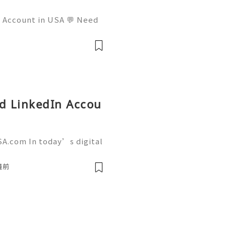
l Account in USA 💬 Need
mail: usamarketit@gmail.
 🚀 Telegram: @usamarket
ed LinkedIn Accou
SA.com In today’s digital
g has become more import
tforms like LinkedIn play
鐘前