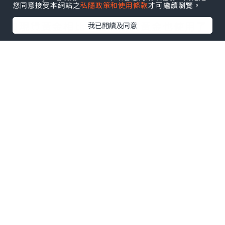
期貨黃金
您同意接受本網站之
私隱政策和使用條款
才可繼續瀏覽。
和現貨黃金相比，雖然期貨黃金也使用了
我已閱讀及同意
杠杆制度，不過其倍數相對較低，所以在
收益上比不過現貨黃金，但要勝於紙黃
金、黃金etf等產品。投資哪種黃金收益
高？期貨黃金的局限性在於投資門檻，其
高達5萬元人民幣才能成功入市，遠高於僅
需30美元的現貨黃金，同時它還有交易時
間的限制，這會導致與國際金價存在溢價
的現象。
紙黃金
紙黃金是一種個人憑證式黃金投資產品，
投資者通過銀行等金融機構買賣虛擬的黃