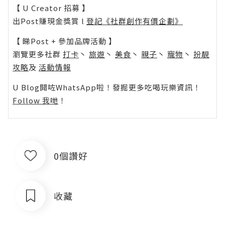
【 U Creator 招募 】
出Post賺現金獎賞 l
登記《社群創作有價企劃》
【 睇Post + 參加品牌活動 】
瀏覽更多社群
打卡
丶
旅遊
丶
美食
丶
親子
丶
寵物
丶
扮靚
攻略
及
活動情報
U Blog開咗WhatsApp啦！發掘更多吃喝玩樂資訊！
Follow 我哋
！
0個讚好
收藏