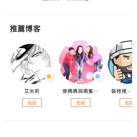
推薦博客
點滴
艾米莉
儍媽媽與兩隻小魔怪之家
追蹤
追蹤
追蹤