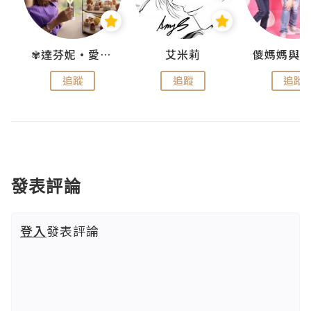
點滴
✾達芬妮•愛孩子•愛生活✾
艾米莉
追蹤
追蹤
追蹤
發表評論
登入
發表評論