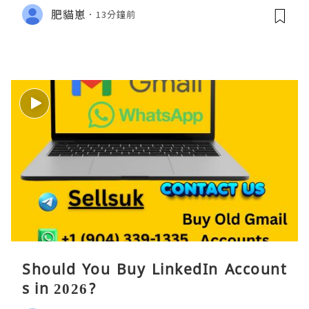
肥貓崽
13分鐘前
Should You Buy LinkedIn Account
s in 2026?