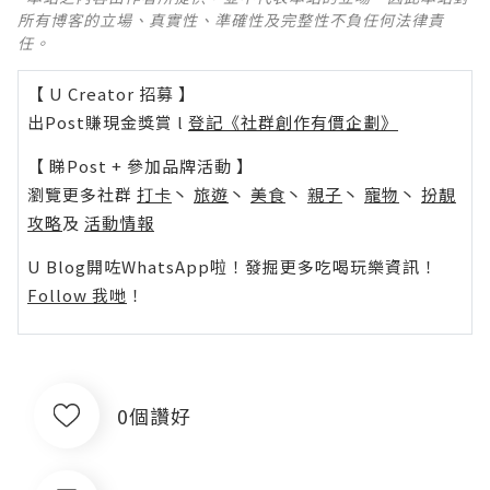
所有博客的立場、真實性、準確性及完整性不負任何法律責
任。
【 U Creator 招募 】
出Post賺現金獎賞 l
登記《社群創作有價企劃》
【 睇Post + 參加品牌活動 】
瀏覽更多社群
打卡
丶
旅遊
丶
美食
丶
親子
丶
寵物
丶
扮靚
攻略
及
活動情報
U Blog開咗WhatsApp啦！發掘更多吃喝玩樂資訊！
Follow 我哋
！
0個讚好