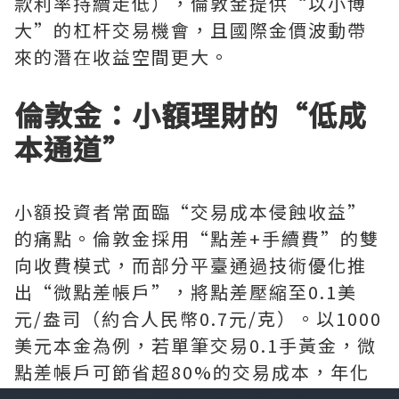
款利率持續走低），倫敦金提供“以小博
大”的杠杆交易機會，且國際金價波動帶
來的潛在收益空間更大。
倫敦金：小額理財的“低成
本通道”
小額投資者常面臨“交易成本侵蝕收益”
的痛點。倫敦金採用“點差+手續費”的雙
向收費模式，而部分平臺通過技術優化推
出“微點差帳戶”，將點差壓縮至0.1美
元/盎司（約合人民幣0.7元/克）。以1000
美元本金為例，若單筆交易0.1手黃金，微
點差帳戶可節省超80%的交易成本，年化
下來相當於多出數百美元可用於複利投