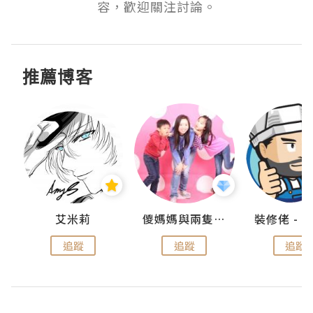
容，歡迎關注討論。
推薦博客
點滴
艾米莉
儍媽媽與兩隻小魔怪之家
追蹤
追蹤
追蹤