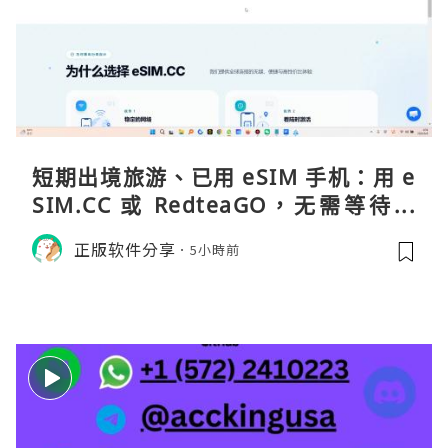
短期出境旅游、已用 eSIM 手机：用 e
SIM.CC 或 RedteaGO，无需等待收
货。需要“当地号码 + 通话短信”（如
正版软件分享
5小時前
打车、外卖、客户联络）：优先 Redt
eaGO（明确提供通话短信套餐）。长