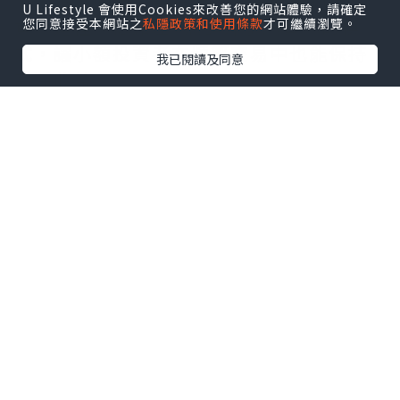
U Lifestyle 會使用Cookies來改善您的網站體驗，請確定
資。這種“低點差+無額外手續費”的模
您同意接受本網站之
私隱政策和使用條款
才可繼續瀏覽。
式，讓小額投資者在頻繁交易中也能保持
我已閱讀及同意
高淨收益。
微點差+限價交易：雙重保障
提升盈利穩定性
除成本優勢外，倫敦金交易平臺如大田環
球還提供“限價交易”功能。市價平臺在
行情劇烈波動時易出現滑點（實際成交價
與設定價不符），導致止損失效；而限價
交易嚴格按設定價格執行訂單，杜絕滑點
風險。配合微點差帳戶，投資者既能控制
交易成本，又能確保風控策略精准生效，