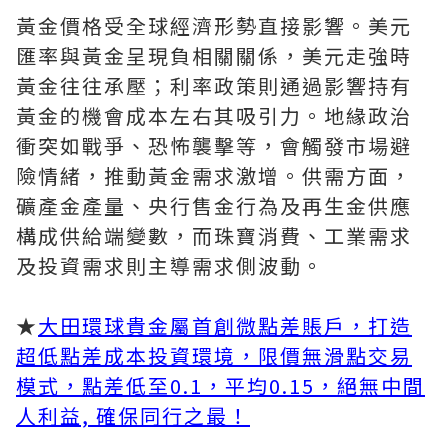
黃金價格受全球經濟形勢直接影響。美元
匯率與黃金呈現負相關關係，美元走強時
黃金往往承壓；利率政策則通過影響持有
黃金的機會成本左右其吸引力。地緣政治
衝突如戰爭、恐怖襲擊等，會觸發市場避
險情緒，推動黃金需求激增。供需方面，
礦產金產量、央行售金行為及再生金供應
構成供給端變數，而珠寶消費、工業需求
及投資需求則主導需求側波動。
★
大田環球貴金屬首創微點差賬戶，打造
超低點差成本投資環境，限價無滑點交易
模式，點差低至0.1，平均0.15，絕無中間
人利益, 確保同行之最！