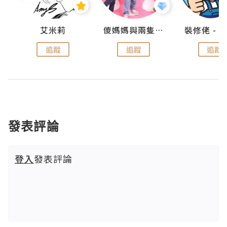
點滴
艾米莉
儍媽媽與兩隻小魔怪之家
追蹤
追蹤
追蹤
發表評論
登入
發表評論