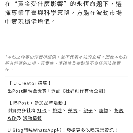
在“黃金受什麼影響”的永恆命題下，選
擇專業平臺與科學策略，方能在波動市場
中實現穩健增值。
*本站之內容由作者所提供，並不代表本站的立場。因此本站對
所有博客的立場、真實性、準確性及完整性不負任何法律責
任。
【 U Creator 招募 】
出Post賺現金獎賞 l
登記《社群創作有價企劃》
【 睇Post + 參加品牌活動 】
瀏覽更多社群
打卡
丶
旅遊
丶
美食
丶
親子
丶
寵物
丶
扮靚
攻略
及
活動情報
U Blog開咗WhatsApp啦！發掘更多吃喝玩樂資訊！