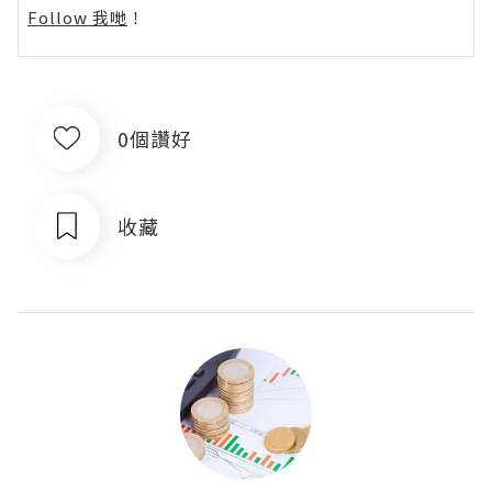
Follow 我哋
！
0個讚好
收藏