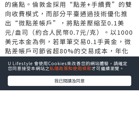
的痛點。倫敦金採用“點差+手續費”的雙
向收費模式，而部分平臺通過技術優化推
出“微點差帳戶”，將點差壓縮至0.1美
元/盎司（約合人民幣0.7元/克）。以1000
美元本金為例，若單筆交易0.1手黃金，微
點差帳戶可節省超80%的交易成本，年化
下來相當於多出數百美元可用於複利投
U Lifestyle 會使用Cookies來改善您的網站體驗，請確定
資。這種“低點差+無額外手續費”的模
您同意接受本網站之
私隱政策和使用條款
才可繼續瀏覽。
式，讓小額投資者在頻繁交易中也能保持
我已閱讀及同意
高淨收益。
微點差+限價交易：雙重保障
提升盈利穩定性