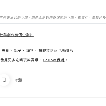
並不代表本站的立場。因此本站對所有博客的立場、真實性、準確性
社群創作有價企劃》
】
丶
美食
丶
親子
丶
寵物
丶
扮靚攻略
及
活動情報
p啦！發掘更多吃喝玩樂資訊！
Follow 我哋
！
收藏