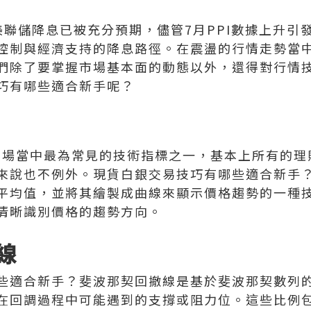
美聯儲降息已被充分預期，儘管7月PPI數據上升引
控制與經濟支持的降息路徑。在震盪的行情走勢當
們除了要掌握市場基本面的動態以外，還得對行情
巧有哪些適合新手呢？
市場當中最為常見的技術指標之一，基本上所有的理
來說也不例外。現貨白銀交易技巧有哪些適合新手
平均值，並將其繪製成曲線來顯示價格趨勢的一種
清晰識別價格的趨勢方向。
線
些適合新手？斐波那契回撤線是基於斐波那契數列
回調過程中可能遇到的支撐或阻力位。這些比例包括2