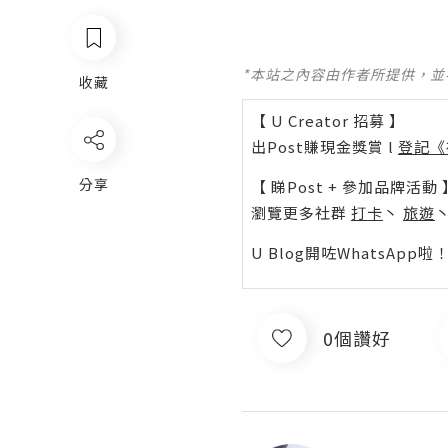
*本站之內容由作者所提供，
收藏
【 U Creator 招募 】
出Post賺現金獎賞 l
登記《
分享
【 睇Post + 參加品牌活動 
瀏覽更多社群
打卡
丶
旅遊
U Blog開咗WhatsAp
0個讚好