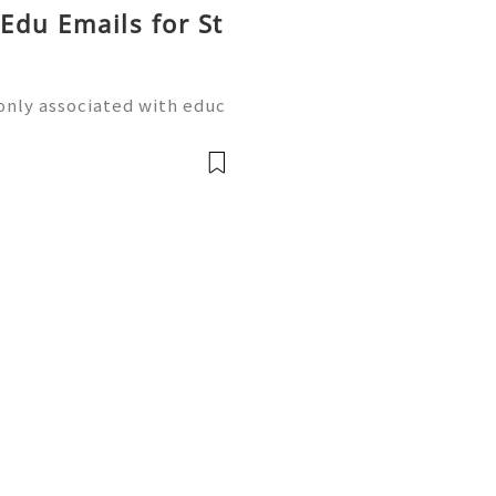
 Edu Emails for St
only associated with educ
s, universities, schools, a
 student or staff email ad