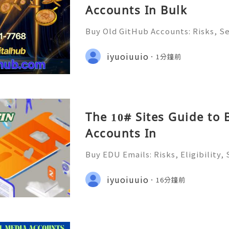
Accounts In Bulk
Buy Old GitHub Accounts: Risks, Se
lternatives in 2026 ✨ 24/7 Custome
e & Always Ready 📲✨💎🌐🚀⭐ Whats
iyuoiuuio
1分鐘前
✨💎🌐🚀⭐ Telegram: @usadigitalh
The 10# Sites Guide to
Accounts In
Buy EDU Emails: Risks, Eligibility,
ernatives in 2026 ✨ 24/7 Customer 
& Always Ready 📲✨💎🌐🚀⭐ WhatsAp
iyuoiuuio
16分鐘前
💎🌐🚀⭐ Telegram: @usadigitalh