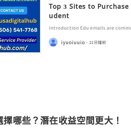
Top 3 Sites to Purchase
udent
Introduction Edu emails are comm
ational institutions such as college
nd other academic organizations. A
iyuoiuuio
21分鐘前
dress can serve as a
選擇哪些？潛在收益空間更大！