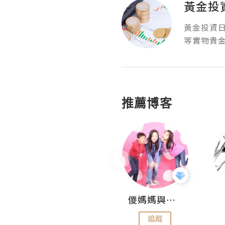
黃金投
黃金投資
等實物貴
推薦博客
Hahakelly的生活點滴
儍媽媽與兩隻小魔怪之家
追蹤
追蹤