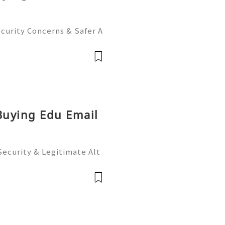
curity Concerns & Safer A
r Support — Fast, Reliabl
App: +1 (506) 541-7768 ✈️
 Buying Edu Email
 Security & Legitimate Alt
Support — Fast, Reliable
p: +1 (506) 541-7768 ✈️✨