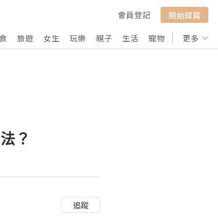
會員登記
開始撰寫
食
旅遊
女生
玩樂
親子
生活
寵物
行山
更多
打卡
方法？
追蹤