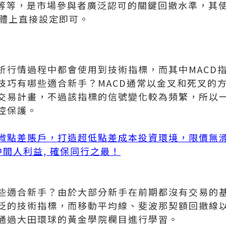
00%等等，是市場參與者廣泛認可的關鍵回撤水準，
軟體上直接設定即可。
析行情過程中都會使用到技術指標，而其中MACD
技巧有哪些適合新手？MACD通常以金叉和死叉的
交易計畫，不過該指標的信號變化較為頻繁，所以
控保護。
微點差賬戶，打造超低點差成本投資環境，限價無
無中間人利益, 確保同行之最！
些適合新手？由於大部分新手在前期都沒有交易的
泛的技術指標，而移動平均線、斐波那契額回撤線以
通過大田環球的黃金學院欄目進行學習。