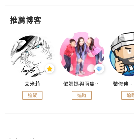
推薦博客
點滴
艾米莉
儍媽媽與兩隻小魔怪之家
追蹤
追蹤
追蹤