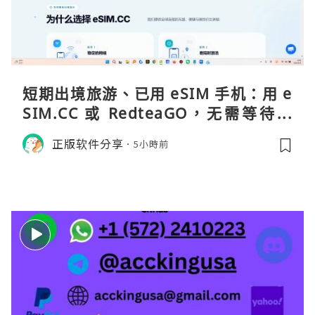
短期出境旅游、已用 eSIM 手机：用 e
SIM.CC 或 RedteaGO，无需等待收
货。需要“当地号码 + 通话短信”（如
正版软件分享
5小時前
打车、外卖、客户联络）：优先 Redt
eaGO（明确提供通话短信套餐）。长