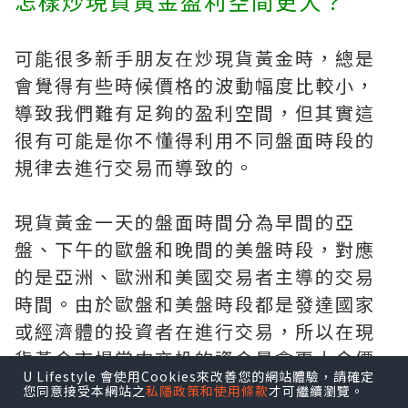
怎樣炒現貨黃金盈利空間更大？
可能很多新手朋友在炒現貨黃金時，總是
會覺得有些時候價格的波動幅度比較小，
導致我們難有足夠的盈利空間，但其實這
很有可能是你不懂得利用不同盤面時段的
規律去進行交易而導致的。
現貨黃金一天的盤面時間分為早間的亞
盤、下午的歐盤和晚間的美盤時段，對應
的是亞洲、歐洲和美國交易者主導的交易
時間。由於歐盤和美盤時段都是發達國家
或經濟體的投資者在進行交易，所以在現
貨黃金市場當中交投的資金量會更大令價
U Lifestyle 會使用Cookies來改善您的網站體驗，請確定
格擁有更大幅度的波動，如果我們集中在
您同意接受本網站之
私隱政策和使用條款
才可繼續瀏覽。