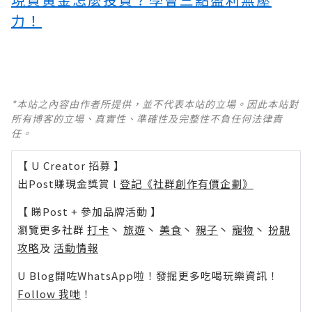
力！
*本站之內容由作者所提供，並不代表本站的立場。因此本站對
所有博客的立場、真實性、準確性及完整性不負任何法律責
任。
【 U Creator 招募 】
出Post賺現金獎賞 l
登記《社群創作有價企劃》
【 睇Post + 參加品牌活動 】
瀏覽更多社群
打卡
丶
旅遊
丶
美食
丶
親子
丶
寵物
丶
扮靚
攻略
及
活動情報
U Blog開咗WhatsApp啦！發掘更多吃喝玩樂資訊！
Follow 我哋
！