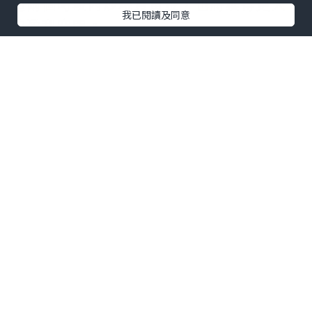
這兩個時段內炒現貨黃金，也將獲得更大
我已閱讀及同意
的盈利空間。
怎麼增強投資交易的盈利能力
有不少朋友對自己的投資盈利收益並不滿