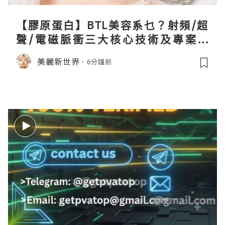
【膠原蛋白】BTL美容系乜？射頻/超
聲/電磁脈衝三大核心技術及專案盤
點！
美麗新世界
6分鐘前