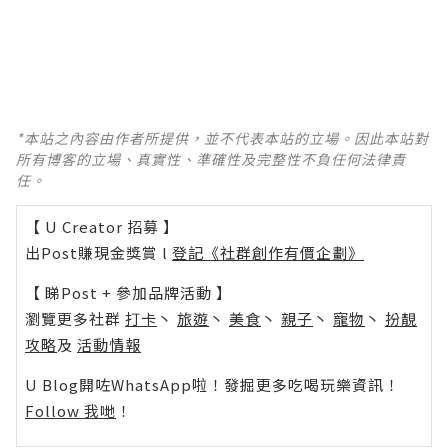
*本站之內容由作者所提供，並不代表本站的立場。因此本站對
所有博客的立場、真實性、準確性及完整性不負任何法律責
任。
【 U Creator 招募 】
出Post賺現金獎賞 l
登記《社群創作有價企劃》
【 睇Post + 參加品牌活動 】
瀏覽更多社群
打卡
丶
旅遊
丶
美食
丶
親子
丶
寵物
丶
扮靚
攻略
及
活動情報
U Blog開咗WhatsApp啦！發掘更多吃喝玩樂資訊！
Follow 我哋
！