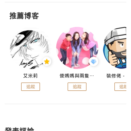
推薦博客
點滴
艾米莉
儍媽媽與兩隻小魔怪之家
追蹤
追蹤
追蹤
發表評論