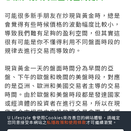
可能很多新手朋友在炒現貨黃金時，總是
會覺得有些時候價格的波動幅度比較小，
導致我們難有足夠的盈利空間，但其實這
很有可能是你不懂得利用不同盤面時段的
規律去進行交易而導致的。
現貨黃金一天的盤面時間分為早間的亞
盤、下午的歐盤和晚間的美盤時段，對應
的是亞洲、歐洲和美國交易者主導的交易
時間。由於歐盤和美盤時段都是發達國家
或經濟體的投資者在進行交易，所以在現
貨黃金市場當中交投的資金量會更大令價
U Lifestyle 會使用Cookies來改善您的網站體驗，請確定
格擁有更大幅度的波動，如果我們集中在
您同意接受本網站之
私隱政策和使用條款
才可繼續瀏覽。
這兩個時段內炒現貨黃金，也將獲得更大