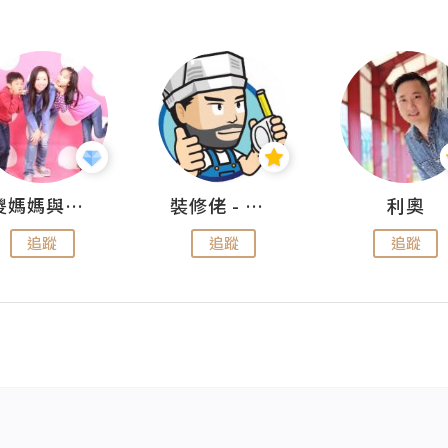
儍媽媽與兩隻小魔怪之家
裝修佬 - 香港一站式網上裝修平台
利奧
追蹤
追蹤
追蹤