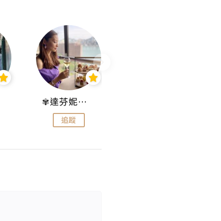
✾達芬妮•愛孩子•愛生活✾
wendysugar享受生活gogogo
追蹤
追蹤