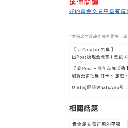
延伸閱讀
好的黃金交易平臺有這
*本站之內容由作者所提供，
【 U Creator 招募 】
出Post賺現金獎賞 l
登記《
【 睇Post + 參加品牌活動 
瀏覽更多社群
打卡
丶
旅遊
U Blog開咗WhatsAp
相關話題
貴金屬交易正規的平臺