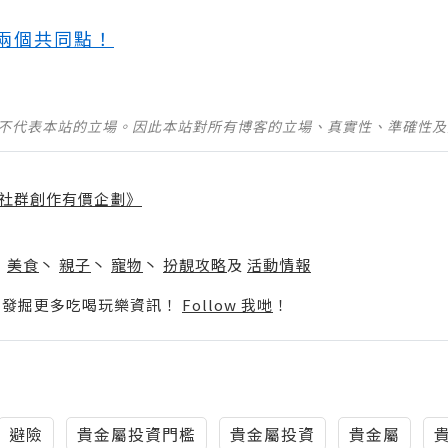
兩個共同點！
並不代表本站的立場。因此本站對所有博客的立場、真實性、準確性
社群創作有價企劃》
】
丶
美食
丶
親子
丶
寵物
丶
扮靚攻略
及
活動情報
p啦！發掘更多吃喝玩樂資訊！
Follow 我哋
！
避險
貴金屬投資門檻
貴金屬投資
貴金屬