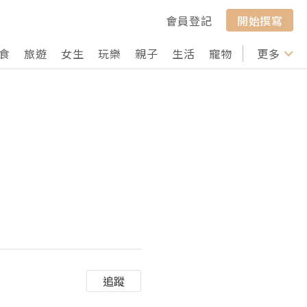
會員登記
開始撰寫
食
旅遊
女生
玩樂
親子
生活
寵物
行山
更多
打卡
追蹤