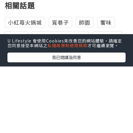
相關話題
小紅苺火鍋城
寬巷子
師園
饗味
鹽酥雞
街坊廚神舌戰新台韓
艋舺雞排
U Lifestyle 會使用Cookies來改善您的網站體驗，請確定
您同意接受本網站之
私隱政策和使用條款
才可繼續瀏覽。
麻神
火鍋
麻辣火鍋
我已閱讀及同意
0個讚好
收藏