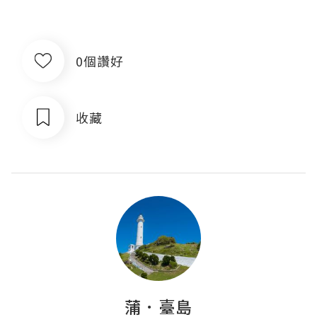
0個讚好
收藏
蒲．臺島