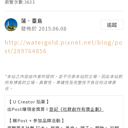
瀏覽次數:3633
蒲．臺島
追蹤
發佈於 2015.06.08
http://watergold.pixnet.net/blog/po
st/289764856
*本站之內容由作者所提供，並不代表本站的立場。因此本站對
所有博客的立場、真實性、準確性及完整性不負任何法律責
任。
【 U Creator 招募 】
出Post賺現金獎賞 l
登記《社群創作有價企劃》
【 睇Post + 參加品牌活動 】
瀏覽更多社群
打卡
丶
旅遊
丶
美食
丶
親子
丶
寵物
丶
扮靚