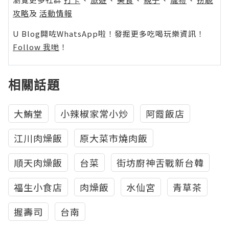
攻略
及
活動情報
U Blog開咗WhatsApp啦！發掘更多吃喝玩樂資訊！
Follow 我哋
！
相關話題
大鮪堂
小辣椒家常小炒
阿霞飯店
江川肉燥飯
原大菜市燒肉飯
順天肉燥飯
台菜
街坊廚神舌戰新台韓
福生小食店
肉燥飯
水仙宮
青草茶
握壽司
台南