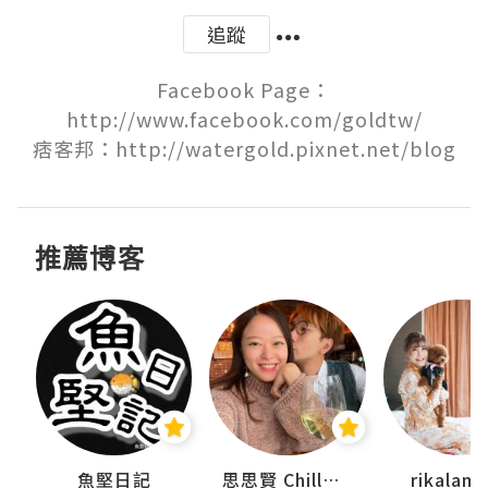
追蹤
Facebook Page：
http://www.facebook.com/goldtw/

痞客邦：http://watergold.pixnet.net/blog
推薦博客
urnal
魚堅日記
思思賢 ChillMyBabe
rikala