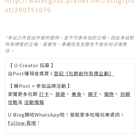
http://watergold.pixnet.net/blog/po
st/290751076
*本站之內容由作者所提供，並不代表本站的立場。因此本站對
所有博客的立場、真實性、準確性及完整性不負任何法律責
任。
【 U Creator 招募 】
出Post賺現金獎賞 l
登記《社群創作有價企劃》
【 睇Post + 參加品牌活動 】
瀏覽更多社群
打卡
丶
旅遊
丶
美食
丶
親子
丶
寵物
丶
扮靚
攻略
及
活動情報
U Blog開咗WhatsApp啦！發掘更多吃喝玩樂資訊！
Follow 我哋
！