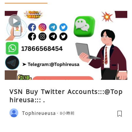
VSN Buy Twitter Accounts:::@Top
hireusa::: .
Tophireueusa
8小時前