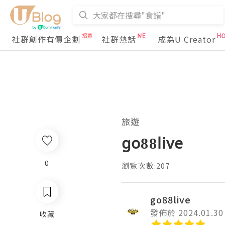
社群創作有價企劃
社群熱話
成為U Creator
旅遊
go88live
0
瀏覽次數:207
go88live
發佈於 2024.01.30
收藏