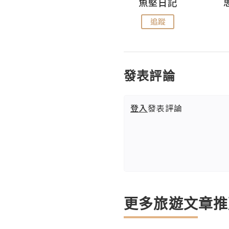
沙米旅行手帖 Somewhere Journal
魚堅日記
追蹤
追蹤
發表評論
登入
發表評論
更多旅遊文章推