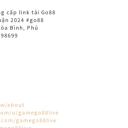
g cấp link tải Go88
chặn 2024 #go88
Hòa Bình, Phú
898699
6w/about
.com/u/gamego88live
d.com/gamego88live
amego88live