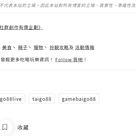
並不代表本站的立場。因此本站對所有博客的立場、真實性、準確性
社群創作有價企劃》
】
丶
美食
丶
親子
丶
寵物
丶
扮靚攻略
及
活動情報
p啦！發掘更多吃喝玩樂資訊！
Follow 我哋
！
go88live
taigo88
gamebaigo88
收藏