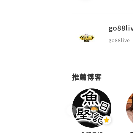
go88li
go88live
推薦博客