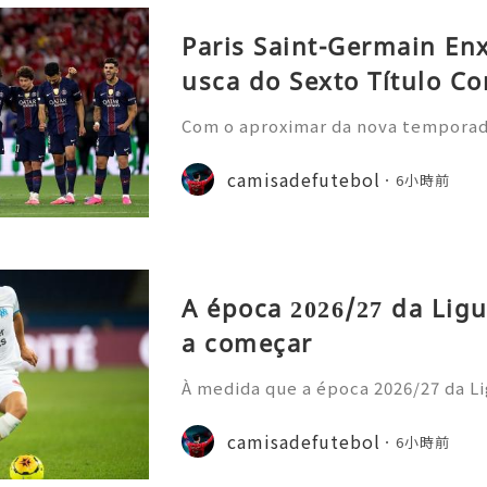
Paris Saint-Germain En
usca do Sexto Título Co
Com o aproximar da nova temporada 
nela de transferências de verão, o
nstrou uma nova estratégia operaci
camisadefutebol
6小時前
ior estilo de gastos e
A época 2026/27 da Ligu
a começar
À medida que a época 2026/27 da Li
cipais casas de apostas atualizara
o prazo para o título. Os adeptos 
camisadefutebol
6小時前
amisolas de futebol