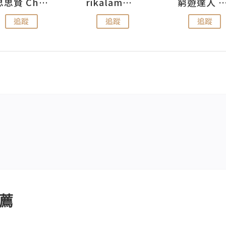
思思賢 ChillMyBabe
rikalammm
窮遊達人 Mr.TravelGe
追蹤
追蹤
追蹤
薦