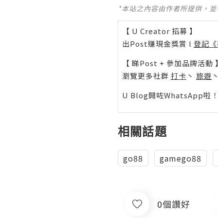
*本站之內容由作者所提供，
【 U Creator 招募 】
出Post賺現金獎賞 l
登記《
【 睇Post + 參加品牌活動 
瀏覽更多社群
打卡
丶
旅遊
U Blog開咗WhatsAp
相關話題
go88
gamego88
0個讚好