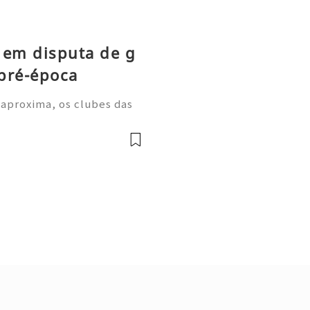
 em disputa de g
pré-época
 aproxima, os clubes das
m períodos de treino inten
a despertarem grande inter