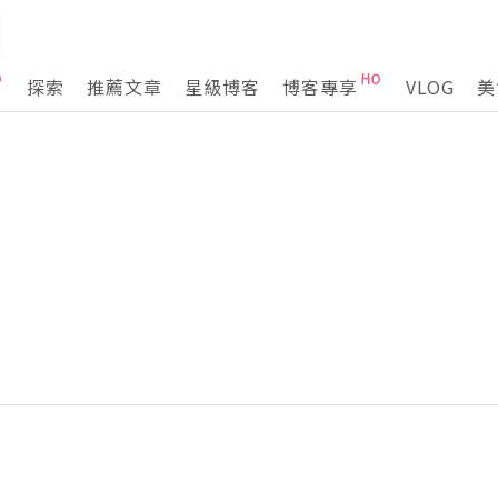
探索
推薦文章
星級博客
博客專享
VLOG
美