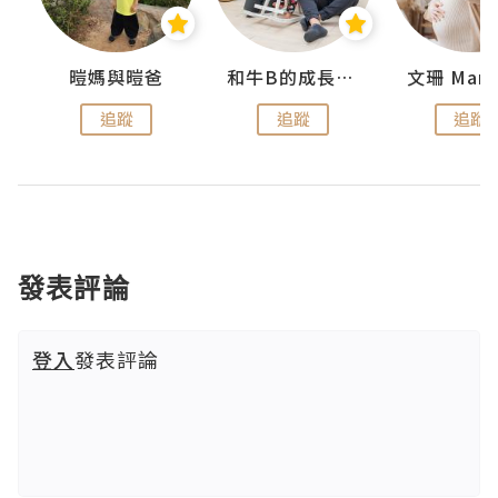
 Swan
暟媽與暟爸
和牛B的成長日記
文珊 ManS
追蹤
追蹤
追蹤
發表評論
登入
發表評論