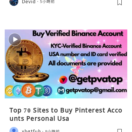
Devid
5小時前
Top 70 Sites to Buy Pinterest Acco
unts Personal Usa
xbgtfuh
8小時前