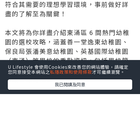
符合其需要的理想學習環境，事前做好詳
盡的了解至為關鍵！
本文將為你詳盡介紹東涌區 6 間熱門幼稚
園的選校攻略，涵蓋善一堂逸東幼稚園、
保良局張潘美意幼稚園、英基國際幼稚園
（東涌）等學校的重點資訊，包括學校簡
U Lifestyle 會使用Cookies來改善您的網站體驗，請確定
介、教學特色及聯絡方式，助您為孩子選
您同意接受本網站之
私隱政策和使用條款
才可繼續瀏覽。
擇最合適幼稚園。
我已閱讀及同意
6 間熱門東涌幼稚園該如何選擇？
以下我們將挑選東涌巿區內 6 間討論度較
高且風評良好的幼稚園，深入介紹每間學
校的特色、教學理念及環境設施等，以協