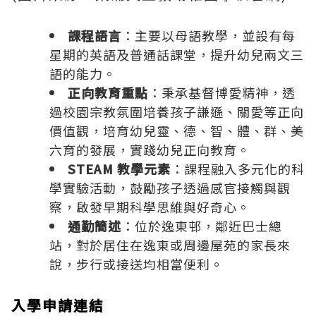
課程語言
：主要以母語教學，並設有每
星期的英語及普通話課堂，提升幼兒兩文三
語的能力。
正向教育重點
：秉承基督博愛精神，透
過校園宗教氛圍培養孩子謙遜、關愛等正向
價值觀，培育幼兒靈、德、智、體、群、美
六育的發展，實踐幼兒正向教育。
STEAM 教學元素
：課程融入多元化的科
學實驗活動，鼓勵孩子透過感官接觸與觀
察，啟發早期科學思維與好奇心。
通勤簡述
：位於逸東邨，鄰近巴士總
站，對於居住在逸東或周邊屋苑的家長來
說，步行或接送均相當便利。
入學申請連結