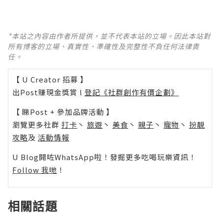
*本站之內容由作者所提供，並不代表本站的立場。因此本站對
所有博客的立場、真實性、準確性及完整性不負任何法律責
任。
【 U Creator 招募 】
出Post賺現金獎賞 l
登記《社群創作有價企劃》
【 睇Post + 參加品牌活動 】
瀏覽更多社群
打卡
丶
旅遊
丶
美食
丶
親子
丶
寵物
丶
扮靚
攻略
及
活動情報
U Blog開咗WhatsApp啦！發掘更多吃喝玩樂資訊！
Follow 我哋
！
相關話題