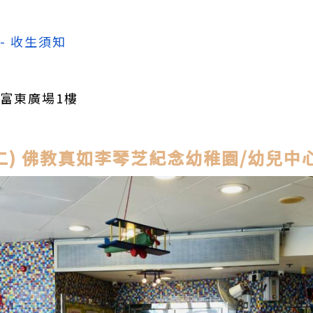
- 收生須知
富東廣場1樓
二) 佛教真如李琴芝紀念幼稚園/幼兒中