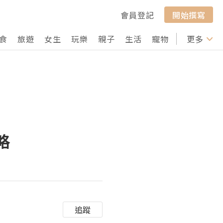
會員登記
開始撰寫
食
旅遊
女生
玩樂
親子
生活
寵物
行山
更多
打卡
略
追蹤