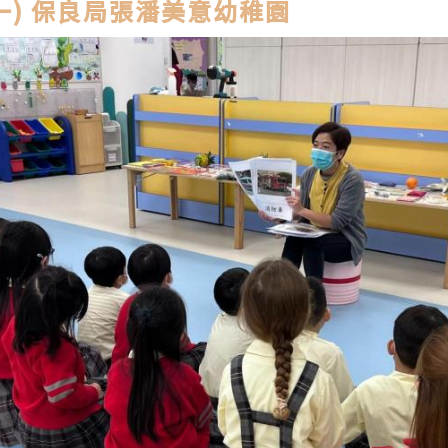
一) 保良局張潘美意幼稚園